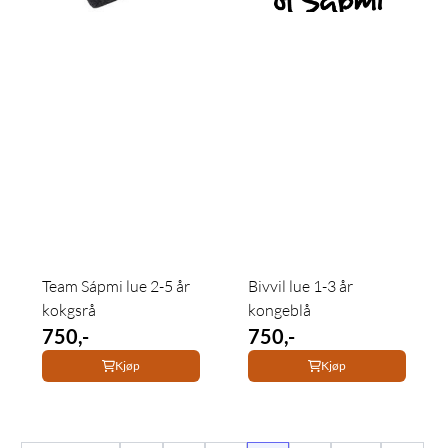
Team Sápmi lue 2-5 år
Bivvil lue 1-3 år
kokgsrå
kongeblå
750,-
750,-
Kjøp
Kjøp