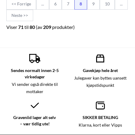
<< Forrige
...
6
7
8
9
10
...
Neste >>
Viser
71
til
80
(av
209
produkter)
Sendes normalt innen 2-5
Gavekjøp hele året
virkedager
Julegaver kan byttes uansett
Vi sender også direkte til
kjøpstidspunkt
mottaker
Graveniid lager alt selv
SIKKER BETALING
– vær tidlig ute!
Klarna, kort eller Vipps