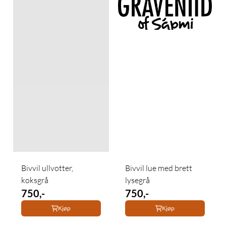
Bivvil ullvotter,
Bivvil lue med brett
koksgrå
lysegrå
750,-
750,-
Kjøp
Kjøp