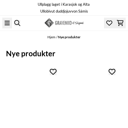
Ullplagg laget i Karasjok og Alta
Hopp til innhold
Ullobivut duddjojuvvon Sámis
Hjem
/
Nye produkter
Nye produkter