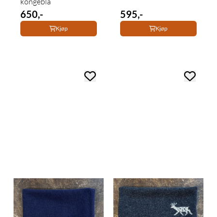
kongeblå
650,-
595,-
Kjøp
Kjøp