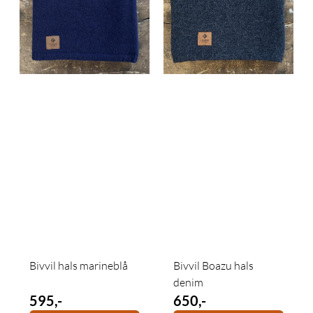
Bivvil hals marineblå
Bivvil Boazu hals
denim
595,-
650,-