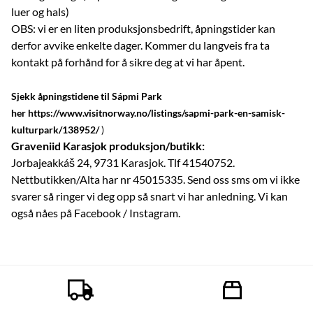
luer og hals)
OBS: vi er en liten produksjonsbedrift, åpningstider kan
derfor avvike enkelte dager. Kommer du langveis fra ta
kontakt på forhånd for å sikre deg at vi har åpent.
Sjekk åpningstidene til Sápmi Park
her
https://www.visitnorway.no/listings/sapmi-park-en-samisk-
kulturpark/138952/
)
Graveniid Karasjok produksjon/butikk:
Jorbajeakkáš 24, 9731 Karasjok
. Tlf 41540752.
Nettbutikken/Alta har nr 45015335. Send oss sms om vi ikke
svarer så ringer vi deg opp så snart vi har anledning. Vi kan
også nåes på Facebook / Instagram.