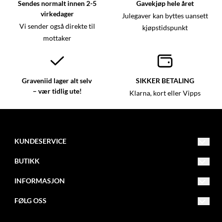
Sendes normalt innen 2-5
Gavekjøp hele året
virkedager
Julegaver kan byttes uansett
Vi sender også direkte til
kjøpstidspunkt
mottaker
Graveniid lager alt selv
SIKKER BETALING
– vær tidlig ute!
Klarna, kort eller Vipps
KUNDESERVICE
kundeservice@graveniid.no
BUTIKK
+47 45015335
Vilkår
INFORMASJON
Buktaveien 16, 9515 Alta
Kontakt oss
Om oss
FØLG OSS
Jorbajeakkáš 24, 9731 Karasjok
Opprett konto
Åpningstider
Facebook