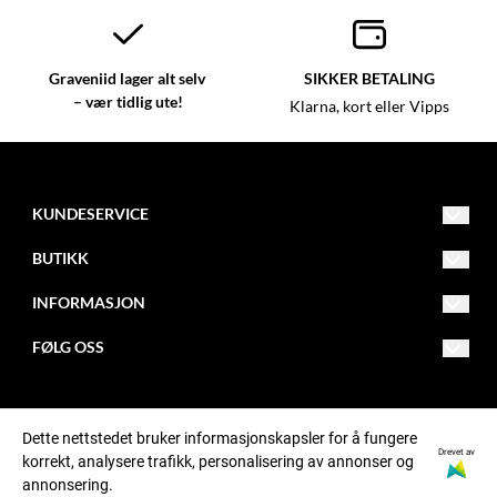
Graveniid lager alt selv
SIKKER BETALING
– vær tidlig ute!
Klarna, kort eller Vipps
KUNDESERVICE
kundeservice@graveniid.no
BUTIKK
+47 45015335
Vilkår
INFORMASJON
Buktaveien 16, 9515 Alta
Kontakt oss
Om oss
FØLG OSS
Jorbajeakkáš 24, 9731 Karasjok
Opprett konto
Åpningstider
Facebook
Postadresse: Graveniid, Postboks 1152, N-9504 ALTA
Logg inn
Butikker
Instagram
Dette nettstedet bruker informasjonskapsler for å fungere
Drevet av
korrekt, analysere trafikk, personalisering av annonser og
© Graveniid org. nr. MVA911701081NO
Ofte stilte spørsmål
Tiktok
annonsering.