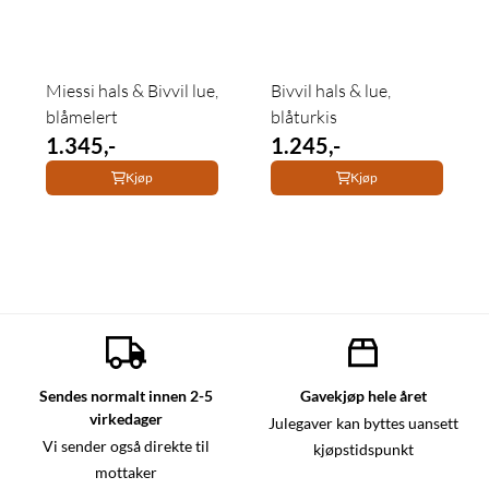
Miessi hals & Bivvil lue,
Bivvil hals & lue,
blåmelert
blåturkis
1.345,-
1.245,-
Kjøp
Kjøp
Sendes normalt innen 2-5
Gavekjøp hele året
virkedager
Julegaver kan byttes uansett
Vi sender også direkte til
kjøpstidspunkt
mottaker