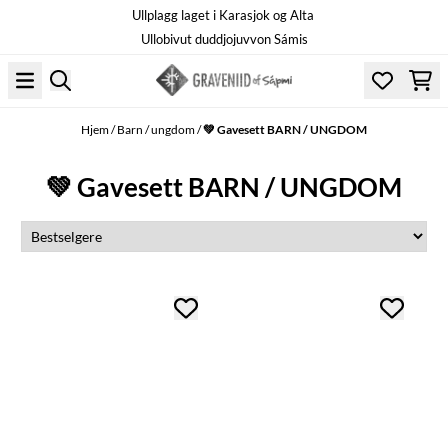
Ullplagg laget i Karasjok og Alta
Hopp til innhold
Ullobivut duddjojuvvon Sámis
Hjem
/
Barn / ungdom
/
💚 Gavesett BARN / UNGDOM
💚 Gavesett BARN / UNGDOM