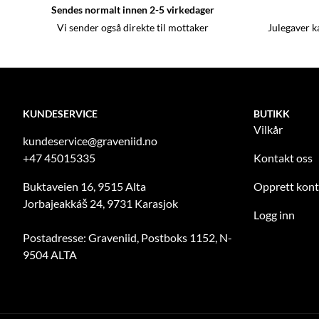
Sendes normalt innen 2-5 virkedager
Vi sender også direkte til mottaker
Julegaver k
KUNDESERVICE
BUTIKK
Vilkår
kundeservice@graveniid.no
+47 45015335
Kontakt oss
Buktaveien 16, 9515 Alta
Opprett kon
Jorbajeakkáš 24, 9731 Karasjok
Logg inn
Postadresse: Graveniid, Postboks 1152, N-
9504 ALTA