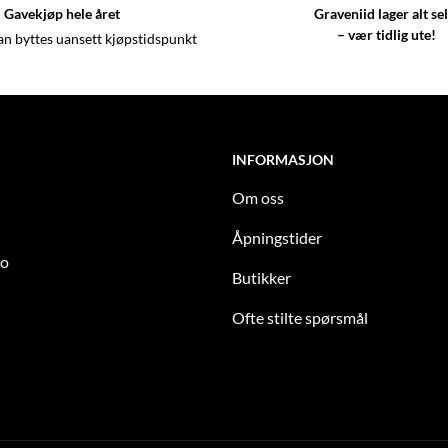
Gavekjøp hele året
Graveniid lager alt se
– vær tidlig ute!
an byttes uansett kjøpstidspunkt
INFORMASJON
Om oss
Åpningstider
to
Butikker
Ofte stilte spørsmål