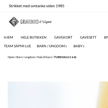
Hopp til innhold
Strikket med omtanke siden 1985
HJEM
HELE BUTIKKEN
GAVEKORT
GAVESETT
BI
TEAM SÁPMI LUE
BARN / UNGDOM
BABY
Hjem
/
Barn / ungdom
/
Hals til barn
/
TUBEHALS 2-6 år