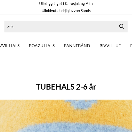
Ullplagg laget i Karasjok og Alta
Ullobivut duddjojuvvon Sámis
VVIL HALS
BOAZU HALS
PANNEBÅND
BIVVIL LUE
TUBEHALS 2-6 år