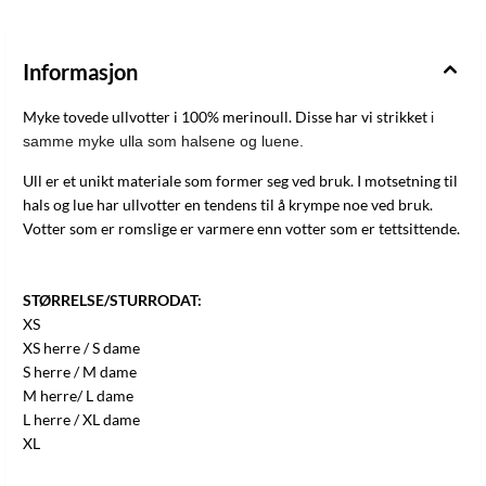
Informasjon
Myke tovede ullvotter i 100% merinoull. Disse har vi strikket
i 
samme myke ulla som halsene og luene. 
Ull er et unikt materiale som former seg ved bruk. I motsetning til
hals og lue har ullvotter en tendens til å krympe noe ved bruk.
Votter som er romslige er varmere enn votter som er tettsittende.
STØRRELSE/STURRODAT:
XS
XS herre / S dame
S herre / M dame
M herre/ L dame
L herre / XL dame
XL