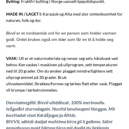
Bytting:
Fraktfri bytting i Norge uansett kjøpstidspunkt.
MADE IN / LAGET I:
Karasjok og Alta med stor omtenksomhet for
naturen, folk og dyr.
Bivvil
 er et nordsamisk ord for en person som holder varmen 
godt. Ordet brukes også om klær som får en til å holde seg 
varm. 
VASK:
Ull er et naturmateriale og renser seg selv, håndvask ved
behov.
Kan
vaskes i maskinen på ullprogram, sett temperaturen
ned til 20 grader. Om du ønsker plagget mindre/tightere sett
ullprogrammet på 30 grader. Bruk
ullvaskemiddel. Strekkes/formes og tørkes flatt etter vask. Plagget
vil krympe i tørketrommelen.
Davvisámegillii: Bivvil ullofáhcat, 100% merinoullu.
Iešguđet sturrodagain
. Nuvttá lonuheapmi Norggas. Mii
buvttadat visot Kárášjogas ja Álttás.
BIVVIL sáhtát dadjat muhtima birra gii ii galbmo. Sátni
geavahuvvo maid biktasa birra mii doallá du liekkasin
.