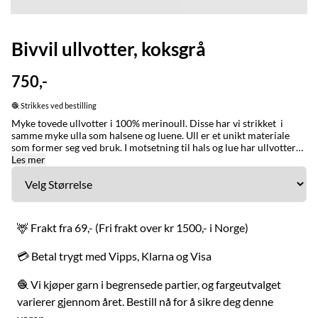
Bivvil ullvotter, koksgrå
750,-
🧶 Strikkes ved bestilling
Myke tovede ullvotter i 100% merinoull. Disse har vi strikket i
samme myke ulla som halsene og luene. Ull er et unikt materiale
som former seg ved bruk. I motsetning til hals og lue har ullvotter
en tendens til å krympe noe ved bruk. Votter som er romslige er
Les mer
varmere enn votter som er tettsittende.
STØRRELSE/STURRODAT: XS XS herre / S dame S herre / M dame
M herre/ L dame L herre / XL dame XL Bytting: Fraktfri bytting i
Norge uansett kjøpstidspunkt. MADE IN / LAGET I: Karasjok og
Alta med stor omtenksomhet for naturen, folk og dyr. Bivvil er et
🦌 Frakt fra 69,- (Fri frakt over kr 1500,- i Norge)
nordsamisk ord for en person som holder varmen godt. Ordet
brukes også om klær som får en til å holde seg varm. VASK: Ull er et
💳 Betal trygt med Vipps, Klarna og Visa
naturmateriale og renser seg selv, håndvask ved behov. Kan vaskes i
maskinen på ullprogram, sett temperaturen ned til 20 grader. Om
du ønsker plagget mindre/tightere sett ullprogrammet på 30
🧶 Vi kjøper garn i begrensede partier, og fargeutvalget
grader. Bruk ullvaskemiddel. Strekkes/formes og tørkes flatt etter
varierer gjennom året. Bestill nå for å sikre deg denne
vask. Plagget vil krympe i tørketrommelen. Davvisámegillii: Bivvil
ullofáhcat, 100% merinoullu. Iešguđet sturrodagain . Nuvttá