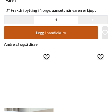
varen
lonuheapmi Norggas. Mii buvttadat visot Kárášjogas ja Álttás.
BIVVIL sáhtát dadjat muhtima birra gii ii galbmo. Sátni geavahuvvo
🍂 Fraktfri bytting i Norge, uansett når varen er kjøpt
maid biktasa birra mii doallá du liekkasin . Mearka mii dáhkkida
ahte Graveniid lea duddjon buktaga, ja ahte dat lea
-
+
ráhkaduvvon Sámis. / Vårt kvalitetsmerke som garanterer at varen
er laget av oss, og i Sápmi. Graveniid er medlem av
Norwegian Made - merkeordningen som garanterer at
Legg i handlekurv
produkter er laget i Norge og er av god kvalitet.
Andre så også disse: