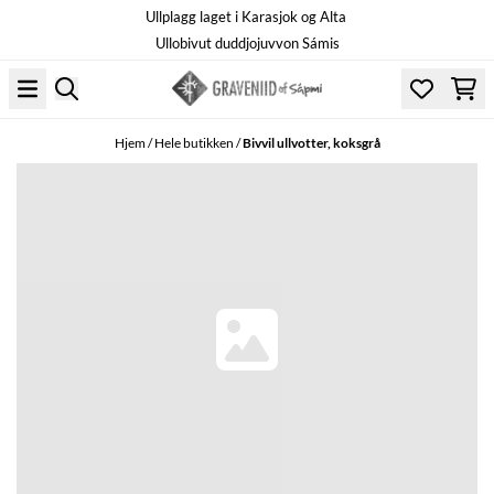
Ullplagg laget i Karasjok og Alta
Hopp til innhold
Ullobivut duddjojuvvon Sámis
Hjem
/
Hele butikken
/
Bivvil ullvotter, koksgrå