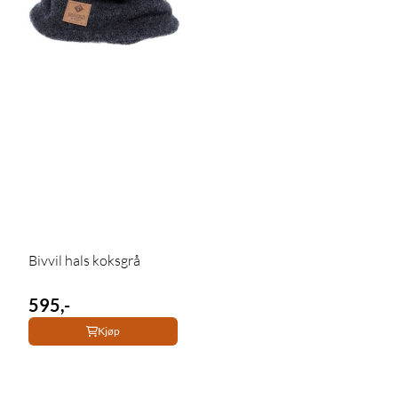
Bivvil hals koksgrå
595,-
Kjøp