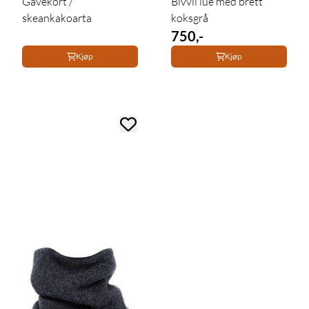
Gavekort /
Bivvil lue med brett
skeankakoarta
koksgrå
750,-
Kjøp
Kjøp