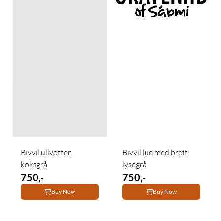
Bivvil ullvotter,
Bivvil lue med brett
koksgrå
lysegrå
750,-
750,-
Buy Now
Buy Now