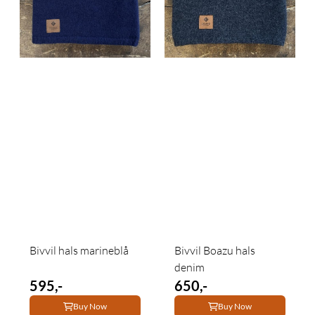
Bivvil hals marineblå
Bivvil Boazu hals
denim
595,-
650,-
Buy Now
Buy Now