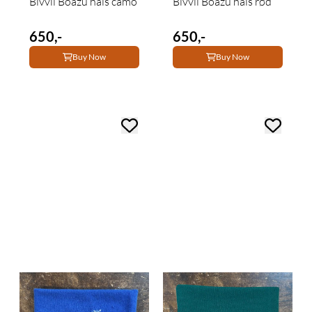
Bivvil Boazu hals camo
Bivvil Boazu hals rød
650,-
650,-
Buy Now
Buy Now