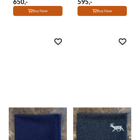
650,-
595,-
Buy Now
Buy Now