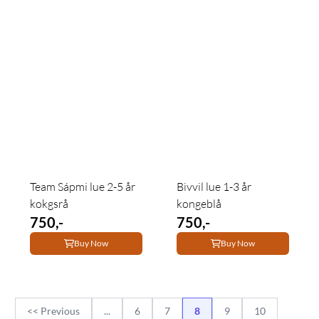
Team Sápmi lue 2-5 år
Bivvil lue 1-3 år
kokgsrå
kongeblå
750,-
750,-
Buy Now
Buy Now
<< Previous
...
6
7
8
9
10