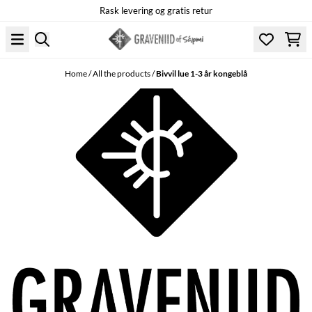
Rask levering og gratis retur
Skip to content
Home
/
All the products
/
Bivvil lue 1-3 år kongeblå