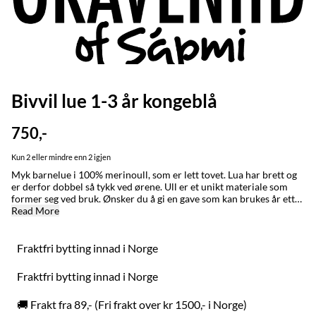
Bivvil lue 1-3 år kongeblå
750,-
Kun 2 eller mindre enn 2 igjen
Myk barnelue i 100% merinoull, som er lett tovet. Lua har brett og
er derfor dobbel så tykk ved ørene. Ull er et unikt materiale som
former seg ved bruk. Ønsker du å gi en gave som kan brukes år etter
år så anbefaler vi denne på det varmeste. Ull har den
Read More
unike egenskapen at den vokser med barnet når plagget brukes.
Graveniid-logo på siden. STØRRELSE/STURRODAT: 1-3 år / jagi (ca
48-50 cm) 2-5 år / jagi (ca 50-52 cm) XS, fra 6 år (ca 53-54 cm)
Fraktfri bytting innad i Norge
Small (ca 54-55 cm) Lua er tettsittende. Ønsker du en løs og romslig
lue bør du gå opp en størrelse. Ullplagg former seg ved bruk.
Fraktfri bytting innad i Norge
Plagget tåler å strekkes dersom det føles stramt. LEVERING:
Ferdigstrikket. Sendes kjapt. BYTTING: Fraktfri bytting innad i
🚚 Frakt fra 89,- (Fri frakt over kr 1500,- i Norge)
Norge. Alta: Klikk & hent samme dag. Karasjok: Klikk & hent