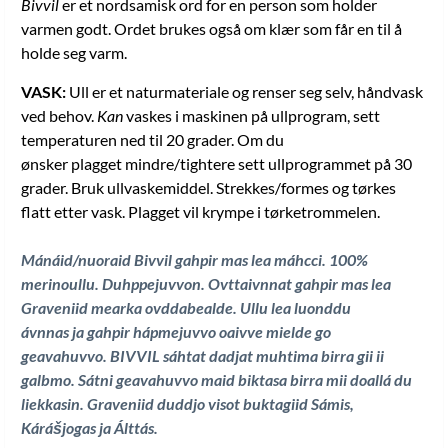
Bivvil
er et nordsamisk ord for en person som holder
varmen godt. Ordet brukes også om klær som får en til å
holde seg varm.
VASK:
Ull er et naturmateriale og renser seg selv, håndvask
ved behov.
Kan
vaskes i maskinen på ullprogram, sett
temperaturen ned til 20 grader. Om du
ønsker plagget mindre/tightere sett ullprogrammet på 30
grader. Bruk ullvaskemiddel. Strekkes/formes og tørkes
flatt etter vask. Plagget vil krympe i tørketrommelen.
Mánáid/nuoraid Bivvil gahpir mas lea máhcci. 100%
merinoullu. Duhppejuvvon. Ovttaivnnat gahpir mas lea
Graveniid mearka ovddabealde. Ullu lea luonddu
ávnnas ja gahpir hápmejuvvo oaivve mielde go
geavahuvvo. BIVVIL sáhtat dadjat muhtima birra gii ii
galbmo. Sátni geavahuvvo maid biktasa birra mii doallá du
liekkasin. Graveniid duddjo visot buktagiid Sámis,
Kárášjogas ja Álttás
.