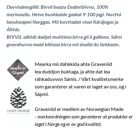
Davvisámegillii: Bivvil boazu čeabetbivvu, 100%
merinoullu. Heive buohkaide gaskal 9-100 jagi
. Nuvttá
lonuheapmi Norggas. Mii buvttadat visot Kárájogas ja
Álttás.
BIVVIL sáhtát dadjat muhtima birra gii ii galbmo. Sátni
geavahuvvo maid biktasa birra mii doallá du liekkasin
.
Mearka mii dáhkkida ahte Graveniid
lea duddjon buktaga, ja ahte dat lea
ráhkaduvvon Sámis. / Vårt kvalitetsmerke
som garanterer at varen er laget av oss, og i
Sápmi.
Graveniid er medlem av Norwegian Made
-
merkeordningen som garanterer at produkter er
laget i Norge og er av god kvalitet.