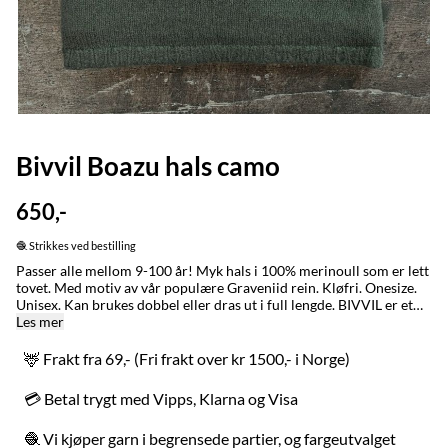
Bivvil Boazu hals camo
650,-
🧶 Strikkes ved bestilling
Passer alle mellom 9-100 år! Myk hals i 100% merinoull som er lett
tovet. Med motiv av vår populære Graveniid rein. Kløfri. Onesize.
Unisex. Kan brukes dobbel eller dras ut i full lengde. BIVVIL er et
nordsamisk ord for en person som holder varmen godt. Ordet
Les mer
brukes også om klær som får en til å holde seg varm. Denne halsen
ble opprinnelig laget til reingjeteren som er ute i all slags vær i de
🦌 Frakt fra 69,- (Fri frakt over kr 1500,- i Norge)
åtte årstidene. Den ble kjapt også en slager i byene, der de
begrenser seg til fire årstider. Boazu betyr rein på nordsamisk.
💳 Betal trygt med Vipps, Klarna og Visa
MADE IN / LAGET I: Karasjok og Alta med stor omtenksomhet for
naturen, folk og dyr. Bytting: Fraktfri bytting innad i Norge uansett
🧶 Vi kjøper garn i begrensede partier, og fargeutvalget
kjøpstidspunkt. VASK: Ull er et naturmateriale og renser seg selv,