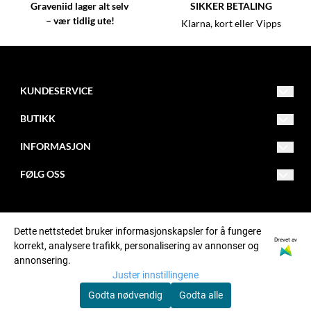
Graveniid lager alt selv
SIKKER BETALING
– vær tidlig ute!
Klarna, kort eller Vipps
KUNDESERVICE
kundeservice@graveniid.no
BUTIKK
+47 45015335
Vilkår
INFORMASJON
Buktaveien 16, 9515 Alta
Kontakt oss
Om oss
FØLG OSS
Jorbajeakkáš 24, 9731 Karasjok
Opprett konto
Åpningstider
Facebook
Postadresse: Graveniid, Postboks 1152, N-9504 ALTA
Logg inn
Butikker
Instagram
Dette nettstedet bruker informasjonskapsler for å fungere
Drevet av
korrekt, analysere trafikk, personalisering av annonser og
© Graveniid org. nr. MVA911701081NO
Ofte stilte spørsmål
Tiktok
annonsering.
Juster innstillingene
Nyhetsbrev
Godta nødvendig
Godta alle