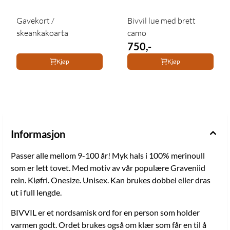
Gavekort /
Bivvil lue med brett
skeankakoarta
camo
750,-
Kjøp
Kjøp
Informasjon
Passer alle mellom 9-100 år! Myk hals i 100% merinoull
som er lett tovet. Med motiv av vår populære Graveniid
rein. Kløfri. Onesize. Unisex. Kan brukes dobbel eller dras
ut i full lengde.
BIVVIL er et nordsamisk ord for en person som holder
varmen godt. Ordet brukes også om klær som får en til å