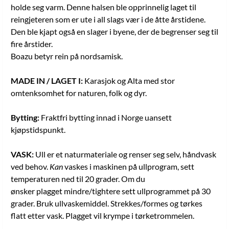
holde seg varm. Denne halsen ble opprinnelig laget til
reingjeteren som er ute i all slags vær i de åtte årstidene.
Den ble kjapt også en slager i byene, der de begrenser seg til
fire årstider.
Boazu betyr rein på nordsamisk.
MADE IN / LAGET I:
Karasjok og Alta med stor
omtenksomhet for naturen, folk og dyr.
Bytting:
Fraktfri bytting innad i Norge uansett
kjøpstidspunkt.
VASK:
Ull er et naturmateriale og renser seg selv, håndvask
ved behov.
Kan
vaskes i maskinen på ullprogram, sett
temperaturen ned til 20 grader. Om du
ønsker plagget mindre/tightere sett ullprogrammet på 30
grader. Bruk ullvaskemiddel. Strekkes/formes og tørkes
flatt etter vask. Plagget vil krympe i tørketrommelen.