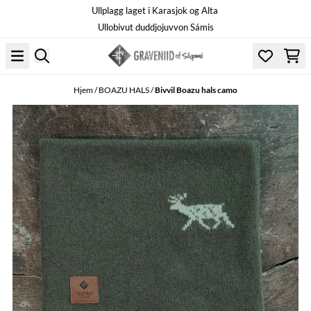
Ullplagg laget i Karasjok og Alta
Hopp til innhold
Ullobivut duddjojuvvon Sámis
Hjem
/
BOAZU HALS
/
Bivvil Boazu hals camo