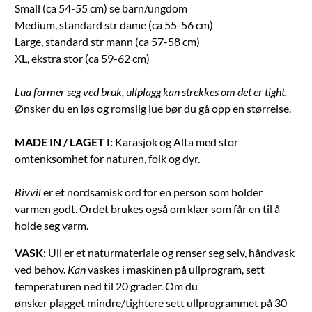
Small (ca 54-55 cm) se barn/ungdom
Medium, standard str dame (ca 55-56 cm)
Large, standard str mann (ca 57-58 cm)
XL, ekstra stor (ca 59-62 cm)
Lua former seg ved bruk, ullplagg kan strekkes om det er tight.
Ønsker du en løs og romslig lue bør du gå opp en størrelse.
MADE IN / LAGET I:
Karasjok og Alta med stor
omtenksomhet for naturen, folk og dyr.
Bivvil
er et nordsamisk ord for en person som holder
varmen godt. Ordet brukes også om klær som får en til å
holde seg varm.
VASK:
Ull er et naturmateriale og renser seg selv, håndvask
ved behov.
Kan
vaskes i maskinen på ullprogram, sett
temperaturen ned til 20 grader. Om du
ønsker plagget mindre/tightere sett ullprogrammet på 30