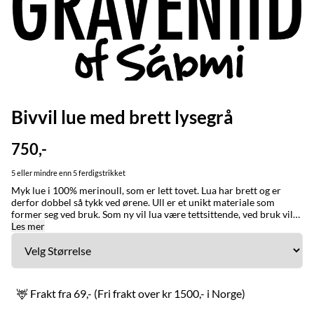
Bivvil lue med brett lysegrå
750,-
5 eller mindre enn 5 ferdigstrikket
Myk lue i 100% merinoull, som er lett tovet. Lua har brett og er
derfor dobbel så tykk ved ørene. Ull er et unikt materiale som
former seg ved bruk. Som ny vil lua være tettsittende, ved bruk vil
den gå litt ut. STØRRELSE/STURRODAT: Small (ca 54-55 cm) se
Les mer
barn/ungdom Medium, standard str dame (ca 55-56 cm) Large,
standard str mann (ca 57-58 cm) XL, ekstra stor (ca 59-62 cm) Lua
former seg ved bruk, ullplagg kan strekkes om det er tight. Ønsker
du en løs og romslig lue bør du gå opp en størrelse. MADE IN /
LAGET I: Karasjok og Alta med stor omtenksomhet for naturen,
🦌 Frakt fra 69,- (Fri frakt over kr 1500,- i Norge)
folk og dyr. Bivvil er et nordsamisk ord for en person som holder
varmen godt. Ordet brukes også om klær som får en til å holde seg