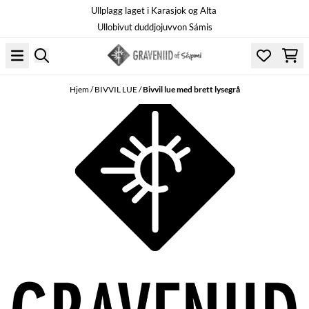
Ullplagg laget i Karasjok og Alta
Hopp til innhold
Ullobivut duddjojuvvon Sámis
Hjem
/
BIVVIL LUE
/
Bivvil lue med brett lysegrå