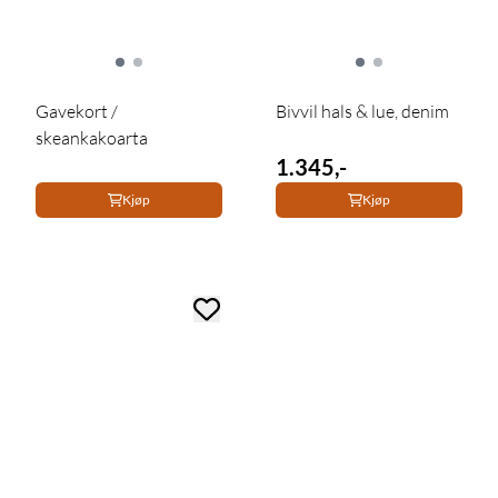
Gavekort /
Bivvil hals & lue, denim
skeankakoarta
1.345,-
Kjøp
Kjøp