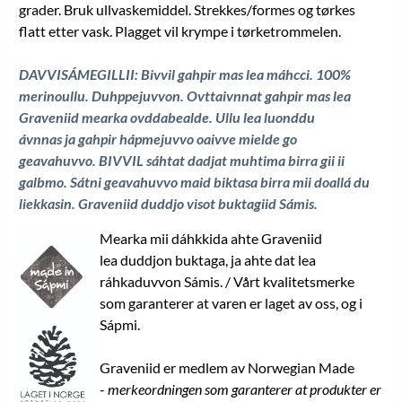
grader. Bruk ullvaskemiddel. Strekkes/formes og tørkes
flatt etter vask. Plagget vil krympe i tørketrommelen.
DAVVISÁMEGILLII: Bivvil gahpir mas lea máhcci. 100%
merinoullu. Duhppejuvvon. Ovttaivnnat gahpir mas lea
Graveniid mearka ovddabealde. Ullu lea luonddu
ávnnas ja gahpir hápmejuvvo oaivve mielde go
geavahuvvo. BIVVIL sáhtat dadjat muhtima birra gii ii
galbmo. Sátni geavahuvvo maid biktasa birra mii doallá du
liekkasin. Graveniid duddjo visot buktagiid Sámis
.
Mearka mii dáhkkida ahte Graveniid
lea duddjon buktaga, ja ahte dat lea
ráhkaduvvon Sámis. / Vårt kvalitetsmerke
som garanterer at varen er laget av oss, og i
Sápmi.
Graveniid er medlem av Norwegian Made
-
merkeordningen som garanterer at produkter er