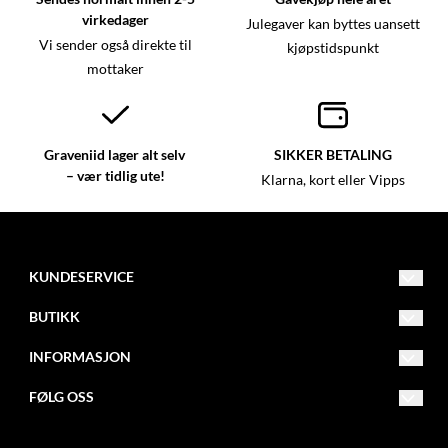
virkedager
Julegaver kan byttes uansett
Vi sender også direkte til
kjøpstidspunkt
mottaker
Graveniid lager alt selv
SIKKER BETALING
– vær tidlig ute!
Klarna, kort eller Vipps
KUNDESERVICE
kundeservice@graveniid.no
BUTIKK
+47 45015335
Vilkår
INFORMASJON
Buktaveien 16, 9515 Alta
Kontakt oss
Om oss
FØLG OSS
Jorbajeakkáš 24, 9731 Karasjok
Opprett konto
Åpningstider
Facebook