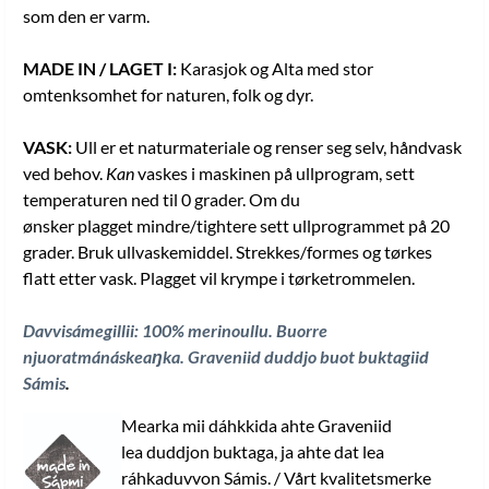
som den er varm.
MADE IN / LAGET I:
Karasjok og Alta med stor
omtenksomhet for naturen, folk og dyr.
VASK:
Ull er et naturmateriale og renser seg selv, håndvask
ved behov.
Kan
vaskes i maskinen på ullprogram, sett
temperaturen ned til 0 grader. Om du
ønsker plagget mindre/tightere sett ullprogrammet på 20
grader. Bruk ullvaskemiddel. Strekkes/formes og tørkes
flatt etter vask. Plagget vil krympe i tørketrommelen.
Davvisámegillii: 100% merinoullu. Buorre
njuoratmánáskeaŋka.
Graveniid duddjo buot buktagiid
Sámis
.
Mearka mii dáhkkida ahte Graveniid
lea duddjon buktaga, ja ahte dat lea
ráhkaduvvon Sámis. / Vårt kvalitetsmerke