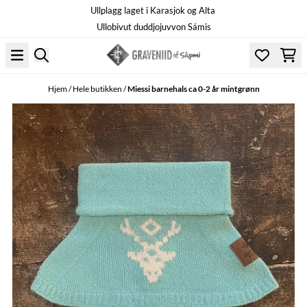
Ullplagg laget i Karasjok og Alta
Hopp til innhold
Ullobivut duddjojuvvon Sámis
Hjem
/
Hele butikken
/
Miessi barnehals ca 0-2 år mintgrønn