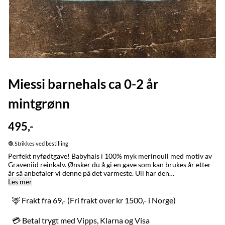
Miessi barnehals ca 0-2 år
mintgrønn
495,-
🧶 Strikkes ved bestilling
Perfekt nyfødtgave! Babyhals i 100% myk merinoull med motiv av
Graveniid reinkalv. Ønsker du å gi en gave som kan brukes år etter
år så anbefaler vi denne på det varmeste. Ull har den
unike egenskapen at den vokser med barnet når plagget brukes.
Les mer
Dekker godt til og sitter fint på. Like myk som den er varm. MADE
IN / LAGET I: Karasjok og Alta med stor omtenksomhet for
🦌 Frakt fra 69,- (Fri frakt over kr 1500,- i Norge)
naturen, folk og dyr. VASK: Ull er et naturmateriale og renser seg
selv, håndvask ved behov. Kan vaskes i maskinen på ullprogram,
💳 Betal trygt med Vipps, Klarna og Visa
sett temperaturen ned til 0 grader. Om du