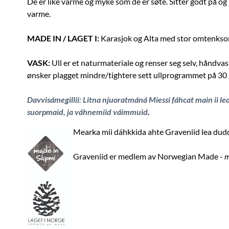
De er like varme og myke som de er søte. Sitter godt på og
varme.
MADE IN / LAGET I:
Karasjok og Alta med stor omtenksomh
VASK:
Ull er et naturmateriale og renser seg selv, håndva
ønsker plagget mindre/tightere sett ullprogrammet på 30 g
Davvisámegillii: Litna njuoratmáná Miessi fáhcat main ii le
suorpmaid, ja váhnemiid váimmuid
.
Mearka mii dáhkkida ahte Graveniid lea duddj
Graveniid er medlem av Norwegian Made -
m