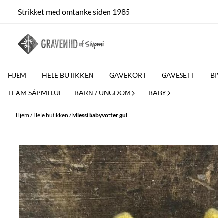
Hopp til innhold
Strikket med omtanke siden 1985
HJEM
HELE BUTIKKEN
GAVEKORT
GAVESETT
BI
TEAM SÁPMI LUE
BARN / UNGDOM
BABY
Hjem
/
Hele butikken
/
Miessi babyvotter gul