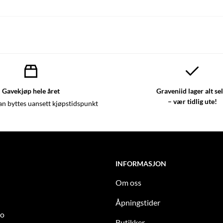
Gavekjøp hele året
Graveniid lager alt se
– vær tidlig ute!
an byttes uansett kjøpstidspunkt
INFORMASJON
Om oss
Åpningstider
to
Butikker