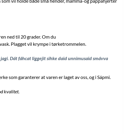
babyen som vil holde både små hender, mamma-og pappahjerter
en ned til 20 grader. Om du
 vask. Plagget vil krympe i tørketrommelen.
 jagi. Dát fáhcat liggejit sihke daid unnimusaid smávva
ke som garanterer at varen er laget av oss, og i Sápmi.
d kvalitet.