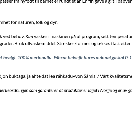
 passer fra nyfødt til barnet er rundt et år. En fin gave å gi til 
et for naturen, folk og dyr.
sk ved behov.
Kan
vaskes i maskinen på ullprogram, sett temperatur
rader. Bruk ullvaskemiddel. Strekkes/formes og tørkes flatt etter
at bealgi. 100% merinoullu. Fáhcat heivejit bures mánnái gaskal 0-1
on buktaga, ja ahte dat lea ráhkaduvvon Sámis. / Vårt kvalitetsmer
erkeordningen som garanterer at produkter er laget i Norge og er av go