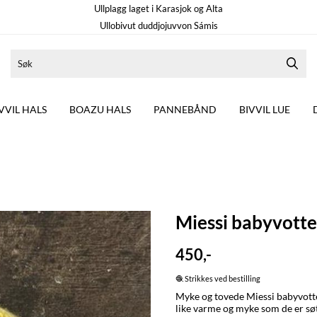
Ullplagg laget i Karasjok og Alta
Ullobivut duddjojuvvon Sámis
VVIL HALS
BOAZU HALS
PANNEBÅND
BIVVIL LUE
Miessi babyvotte
450,-
🧶 Strikkes ved bestilling
Myke og tovede Miessi babyvotter 
like varme og myke som de er søte