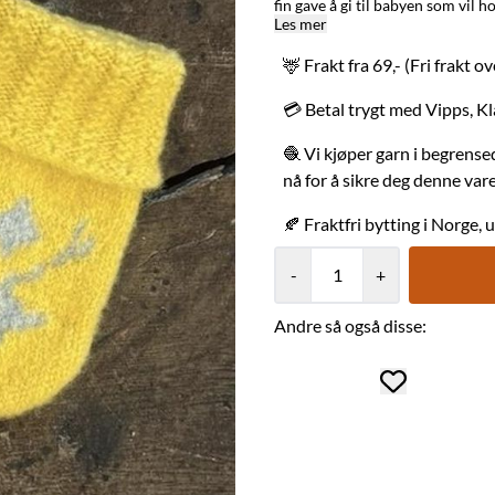
fin gave å gi til babyen som vil h
/ LAGET I: Karasjok og Alta med stor o
Les mer
naturmateriale og renser seg se
sett temperaturen ned til 20 gr
🦌 Frakt fra 69,- (Fri frakt o
30 grader. Bruk ullvaskemiddel. S
tørketrommelen. Davvisámegillii: Litna njuoratmáná Miessi fáhcat main ii leat bealgi.
💳 Betal trygt med Vipps, Kl
100% merinoullu. Fáhcat heivejit 
daid unnimusaid smávva suorpmaid, ja váhnem
🧶 Vi kjøper garn i begrensed
Graveniid lea duddjon buktaga, j
som garanterer at varen er laget av oss, og i Sápmi. Grave
nå for å sikre deg denne var
merkeordningen som garanterer at
🍂 Fraktfri bytting i Norge, 
-
+
Andre så også disse: