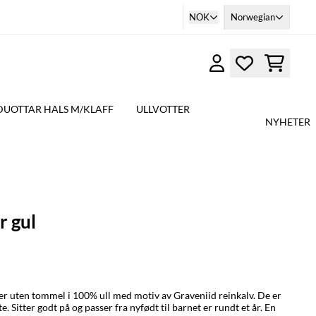
NOK
Norwegian
DUOTTAR HALS M/KLAFF
ULLVOTTER
NYHETER
r gul
uten tommel i 100% ull med motiv av Graveniid reinkalv. De er
. Sitter godt på og passer fra nyfødt til barnet er rundt et år. En