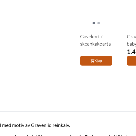
Gavekort /
Gra
skeankakoarta
bab
hvit
1.4
Kjøp
 med motiv av Graveniid reinkalv.