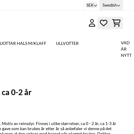
SEK
Swedish
VAD
UOTTAR HALS M/KLAFF
ULLVOTTER
ÄR
NYTT
 ca 0-2 år
otiv av reinsdyr. Finnes i ulike størrelser, ca 0 - 2 år, ca 1-3 år
en gave som kan brukes år etter år så anbefaler vi denne på det
nskapen at den vokser med barnet når plagget brukes. Dekker