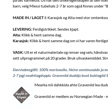
på det varmeste. Ull har den unike egenskapen at den vokse
barn, velg Miessi tubehals 2-7 år som også finnes under "Ba
MADE IN / LAGET I:
Karasjok og Alta med stor omtenksom
LEVERING:
Ferdigstrikket. Sendes kjapt.
Alta:
Klikk & hent samme dag.
Karasjok:
Klikk & hent samme dag om vi har varen ferdigst
VASK:
Ull er et naturmateriale og renser seg selv, håndva
sett ullprogrammet på 20 grader. Bruk ullvaskemiddel. Str
Davvisámegillii: 100% merinoullu. Heive unnimusaide ja maid
2-7 jagi neahttagávppis.
Graveniid duddjo buot buktagiid 
Mearka mii dáhkkida ahte Graveniid lea duddj
Graveniid er medlem av Norwegian Made -
m