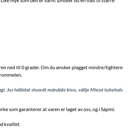
 Like myk som den er varm. Ønsker du en hals til større
en ned til 0 grader. Om du ønsker plagget mindre/tightere
ketrommelen.
i. Jus háliidat stuorát mánáide bivu, vállje Miessi tubehals
ke som garanterer at varen er laget av oss, og i Sápmi.
d kvalitet.