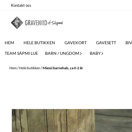
Hoppa till innehåll
Kontakt oss
HEM
HELE BUTIKKEN
GAVEKORT
GAVESETT
BI
TEAM SÁPMI LUE
BARN / UNGDOM
BABY
Hem
/
Hele butikken
/
Miessi barnehals, ca 0-2 år