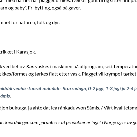
r med barnet når plagget brukes. Dekker godt til og sitter fint på.
rn og baby". Fri bytting, også på gaver.
het for naturen, folk og dyr.
rikket i Karasjok.
sk ved behov.
Kan
vaskes i maskinen på ullprogram, sett temperatur
ekkes/formes og tørkes flatt etter vask. Plagget vil krympe i tør
dái veahá stuorát mánáide. Sturrodaga, 0-2 jagi, 1-3 jagi ja 2-4 jag
Sámis
.
on buktaga, ja ahte dat lea ráhkaduvvon Sámis. / Vårt kvalitetsmer
erkeordningen som garanterer at produkter er laget i Norge og er av go