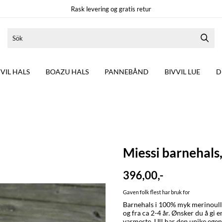
Rask levering og gratis retur
VVIL HALS
BOAZU HALS
PANNEBÅND
BIVVIL LUE
D
Miessi barnehals,
396,00,-
Gaven folk flest har bruk for
Barnehals i 100% myk merinoull. M
og fra ca 2-4 år. Ønsker du å gi 
varmeste. Ull har den unike ege