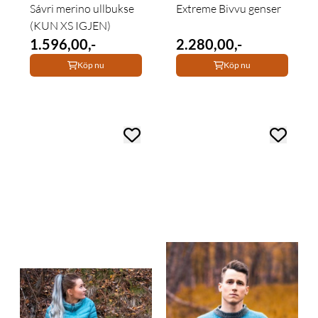
Sávri merino ullbukse
Extreme Bivvu genser
(KUN XS IGJEN)
1.596,00,-
2.280,00,-
Köp nu
Köp nu