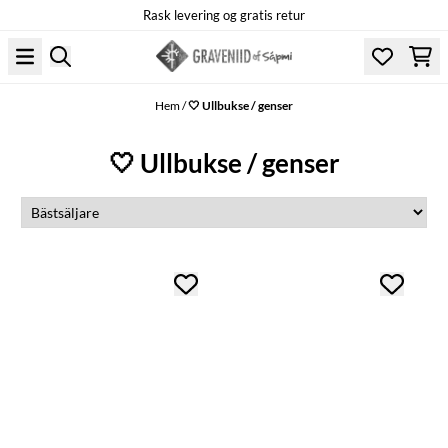
Rask levering og gratis retur
Hoppa till innehåll
Hem
/
🤍 Ullbukse / genser
🤍 Ullbukse / genser