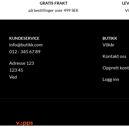
GRATIS FRAKT
LEV
på bestillinger over 499 SEK
Vi
KUNDESERVICE
BUTIKK
info@butikk.com
Vilkår
012 - 345 67 89
Kontakt oss
Adresse 123
Opprett kon
123 45
Ved
Logg inn