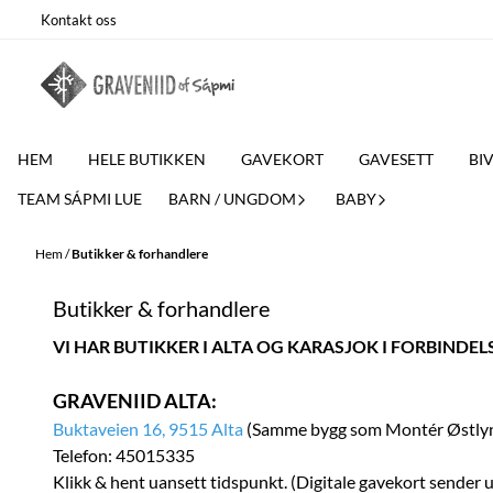
Hoppa till innehåll
Kontakt oss
HEM
HELE BUTIKKEN
GAVEKORT
GAVESETT
BI
TEAM SÁPMI LUE
BARN / UNGDOM
BABY
Hem
/
Butikker & forhandlere
Butikker & forhandlere
VI HAR BUTIKKER I ALTA OG KARASJOK I FORBIND
GRAVENIID ALTA:
Buktaveien 16, 9515 Alta
(Samme bygg som Montér Østlyn
Telefon: 45015335
Klikk & hent uansett tidspunkt. (Digitale gavekort sender 