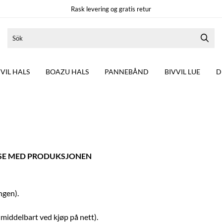
Rask levering og gratis retur
VVIL HALS
BOAZU HALS
PANNEBÅND
BIVVIL LUE
D
ELSE MED PRODUKSJONEN
gen).
umiddelbart ved kjøp på nett).