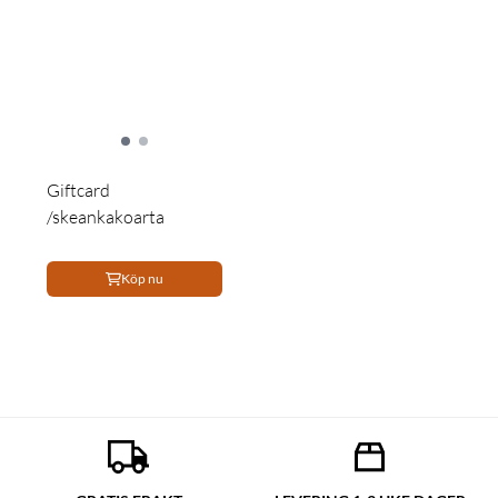
Giftcard
/skeankakoarta
Köp nu