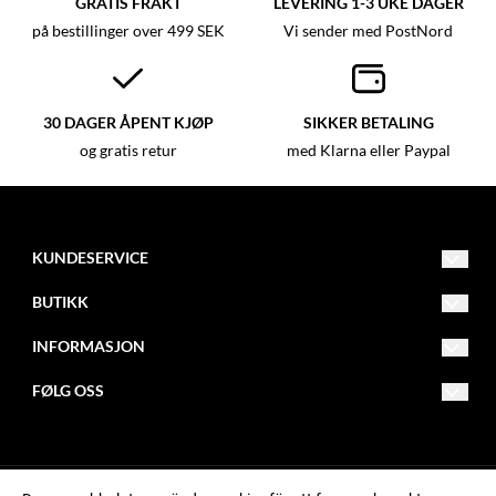
GRATIS FRAKT
LEVERING 1-3 UKE DAGER
på bestillinger over 499 SEK
Vi sender med PostNord
30 DAGER ÅPENT KJØP
SIKKER BETALING
og gratis retur
med Klarna eller Paypal
KUNDESERVICE
info@butikk.com
BUTIKK
012 - 345 67 89
Vilkår
INFORMASJON
Adresse 123
Kontakt oss
Om oss
123 45
FØLG OSS
Ved
Opprett konto
Blogg
Facebook
Logg inn
Nyhetsbrev
Instagram