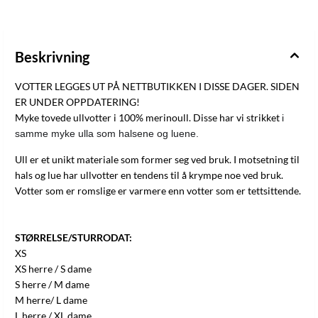
Beskrivning
VOTTER LEGGES UT PÅ NETTBUTIKKEN I DISSE DAGER. SIDEN
ER UNDER OPPDATERING!
Myke tovede ullvotter i 100% merinoull. Disse har vi strikket
i 
samme myke ulla som halsene og luene. 
Ull er et unikt materiale som former seg ved bruk. I motsetning til
hals og lue har ullvotter en tendens til å krympe noe ved bruk.
Votter som er romslige er varmere enn votter som er tettsittende.
STØRRELSE/STURRODAT:
XS
XS herre / S dame
S herre / M dame
M herre/ L dame
L herre / XL dame