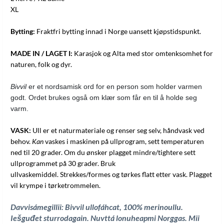
XL
Bytting:
Fraktfri bytting innad i Norge uansett kjøpstidspunkt.
MADE IN / LAGET I:
Karasjok og Alta med stor omtenksomhet for
naturen, folk og dyr.
Bivvil
 er et nordsamisk ord for en person som holder varmen 
godt. Ordet brukes også om klær som får en til å holde seg 
varm. 
VASK:
Ull er et naturmateriale og renser seg selv, håndvask ved
behov.
Kan
vaskes i maskinen på ullprogram, sett temperaturen
ned til 20 grader. Om du ønsker plagget mindre/tightere sett
ullprogrammet på 30 grader. Bruk
ullvaskemiddel. Strekkes/formes og tørkes flatt etter vask. Plagget
vil krympe i tørketrommelen.
Davvisámegillii: Bivvil ullofáhcat, 100% merinoullu.
Iešguđet sturrodagain.
Nuvttá lonuheapmi Norggas. Mii