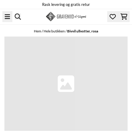
Rask levering og gratis retur
Hoppa till innehåll
Hem
/
Hele butikken
/
Bivvil ullvotter, rosa