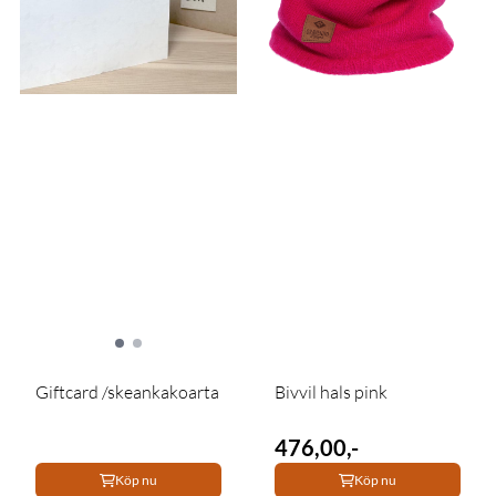
Giftcard /skeankakoarta
Bivvil hals pink
476,00,-
Köp nu
Köp nu