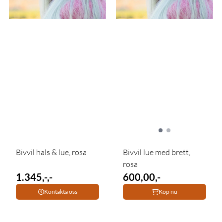
Bivvil hals & lue, rosa
Bivvil lue med brett,
rosa
1.345,-,-
600,00,-
Kontakta oss
Köp nu