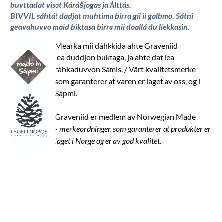
buvttadat visot Kárášjogas ja Álttás.
BIVVIL sáhtát dadjat muhtima birra gii ii galbmo. Sátni
geavahuvvo maid biktasa birra mii doallá du liekkasin
.
Mearka mii dáhkkida ahte Graveniid
lea duddjon buktaga, ja ahte dat lea
ráhkaduvvon Sámis. / Vårt kvalitetsmerke
som garanterer at varen er laget av oss, og i
Sápmi.
Graveniid er medlem av Norwegian Made
-
merkeordningen som garanterer at produkter er
laget i Norge og er av god kvalitet.