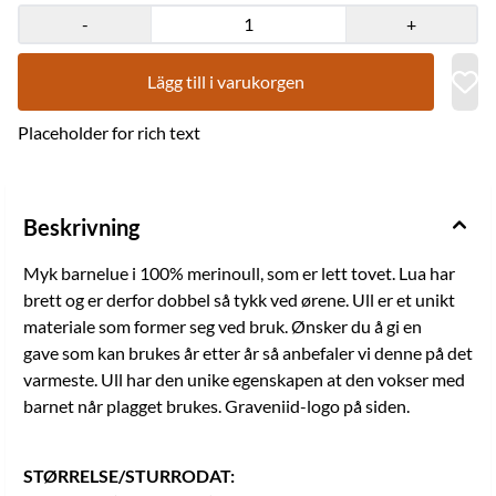
godt. Ordet brukes også om klær som får en til å holde seg varm.
VASK: Ull er et naturmateriale og renser seg selv, håndvask ved
-
+
behov. Kan vaskes i maskinen på ullprogram, sett temperaturen
ned til 20 grader. Om du ønsker plagget mindre/tightere sett
ullprogrammet på 30 grader. Bruk ullvaskemiddel. Strekkes/formes
Lägg till i varukorgen
og tørkes flatt etter vask. Plagget vil krympe i tørketrommelen.
Mánáid Bivvil gahpir mas lea máhcci. 100% merinoullu.
Placeholder for rich text
Duhppejuvvon. Ovttaivnnat gahpir mas lea Graveniid mearka
ovddabealde. Ullu lea luonddu ávnnas ja gahpir hápmejuvvo
oaivve mielde go geavahuvvo. BIVVIL sáhtat dadjat muhtima birra
gii ii galbmo. Sátni geavahuvvo maid biktasa birra mii doallá du
liekkasin. Graveniid duddjo visot buktagiid Sámis, Kárášjogas ja
Beskrivning
Álttás . Mearka mii dáhkkida ahte Graveniid lea duddjon buktaga,
ja ahte dat lea ráhkaduvvon Sámis. / Vårt kvalitetsmerke
som garanterer at varen er laget av oss, og i Sápmi. Graveniid er
Myk barnelue i 100% merinoull, som er lett tovet. Lua har
medlem av Norwegian Made - merkeordningen som garanterer at
brett og er derfor dobbel så tykk ved ørene. Ull er et unikt
produkter er laget i Norge og er av god kvalitet.
materiale som former seg ved bruk. Ønsker du å gi en
gave som kan brukes år etter år så anbefaler vi denne på det
varmeste. Ull har den unike egenskapen at den vokser med
barnet når plagget brukes. Graveniid-logo på siden.
STØRRELSE/STURRODAT: