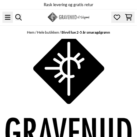
Rask levering og gratis retur
Hoppa till innehåll
Hem
/
Hele butikken
/
Bivvil lue 2-5 år smaragdgrønn