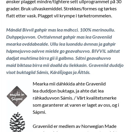
ønsker plagget mindre/tightere sett ullprogrammet på 30
grader. Bruk ullvaskemiddel. Strekkes/formes og tørkes
flatt etter vask. Plagget vil krympe i tørketrommelen.
Mánáid Bivvil gahpir mas lea máhcci. 100% merinoullu.
Duhppejuvvon. Ovttaivnnat gahpir mas lea Graveniid
mearka ovddabealde. Ullu lea luonddu ávnnas ja gahpir
hápmejuvvo oaivve mielde go geavahuvvo. BIVVIL sáhtat
dadjat muhtima birra gii ii galbmo. Sátni geavahuvvo
maid biktasa birra mii doallá du liekkasin. Graveniid duddjo
visot buktagiid Sámis, Kárášjogas ja Álttás
.
Mearka mii dáhkkida ahte Graveniid
lea duddjon buktaga, ja ahte dat lea
ráhkaduvvon Sámis. / Vårt kvalitetsmerke
som garanterer at varen er laget av oss, og i
Sápmi.
Graveniid er medlem av Norwegian Made