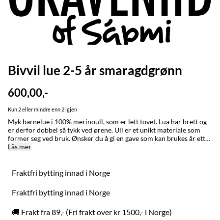
Bivvil lue 2-5 år smaragdgrønn
600,00,-
Kun 2 eller mindre enn 2 igjen
Myk barnelue i 100% merinoull, som er lett tovet. Lua har brett og
er derfor dobbel så tykk ved ørene. Ull er et unikt materiale som
former seg ved bruk. Ønsker du å gi en gave som kan brukes år etter
år så anbefaler vi denne på det varmeste. Ull har den
Läs mer
unike egenskapen at den vokser med barnet når plagget brukes.
Graveniid-logo på siden. STØRRELSE/STURRODAT: 1-3 år / jagi (ca
48-50 cm) 2-5 år / jagi (ca 50-52 cm) XS, fra 6 år (ca 53-54 cm)
Fraktfri bytting innad i Norge
Small (ca 54-55 cm) Lua er tettsittende. Ønsker du en løs og romslig
lue bør du gå opp en størrelse. Ullplagg former seg ved bruk.
Fraktfri bytting innad i Norge
Plagget tåler å strekkes dersom det føles stramt. MADE IN / LAGET
I: Karasjok og Alta med stor omtenksomhet for naturen, folk og
🚚 Frakt fra 89,- (Fri frakt over kr 1500,- i Norge)
dyr. Bivvil er et nordsamisk ord for en person som holder varmen