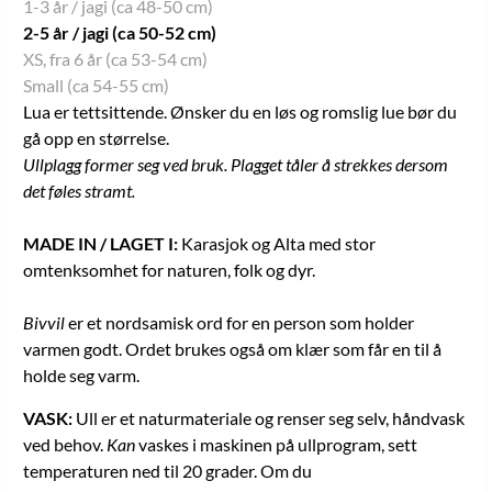
1-3 år / jagi (ca 48-50 cm)
2-5 år / jagi (ca 50-52 cm)
XS, fra 6 år (ca 53-54 cm)
Small (ca 54-55 cm)
Lua er tettsittende. Ønsker du en løs og romslig lue bør du
gå opp en størrelse.
Ullplagg former seg ved bruk. Plagget tåler å strekkes dersom
det føles stramt.
MADE IN / LAGET I:
Karasjok og Alta med stor
omtenksomhet for naturen, folk og dyr.
Bivvil
er et nordsamisk ord for en person som holder
varmen godt. Ordet brukes også om klær som får en til å
holde seg varm.
VASK:
Ull er et naturmateriale og renser seg selv, håndvask
ved behov.
Kan
vaskes i maskinen på ullprogram, sett
temperaturen ned til 20 grader. Om du