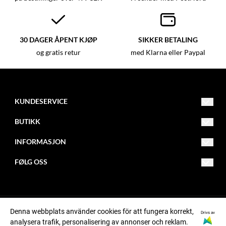
30 DAGER ÅPENT KJØP
SIKKER BETALING
og gratis retur
med Klarna eller Paypal
KUNDESERVICE
info@butikk.com
BUTIKK
012 - 345 67 89
Vilkår
INFORMASJON
Adresse 123
Kontakt oss
Om oss
123 45
FØLG OSS
Ved
Opprett konto
Blogg
Facebook
Logg inn
Nyhetsbrev
Instagram
Denna webbplats använder cookies för att fungera korrekt,
Om informasjonskapsler
Pinterest
Drivs av
© Opphavsrettsselskap, org.nummer xxxxxx-xxxx
analysera trafik, personalisering av annonser och reklam.