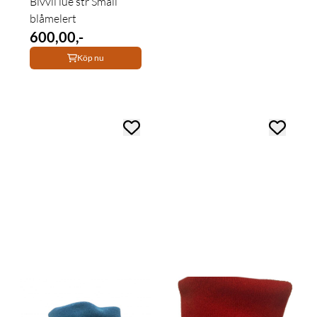
Bivvil lue str Small
blåmelert
600,00,-
Köp nu