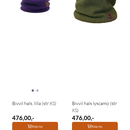
Bivvil hals, lilla (str XS)
Bivvil hals lyscamo (str
XS)
476,00,-
476,00,-
Köp nu
Köp nu