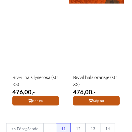
Bivvil hals lyserosa (str
Bivvil hals oransje (str
XS)
XS)
476,00,-
476,00,-
Köp nu
Köp nu
<< Föregående
...
11
12
13
14