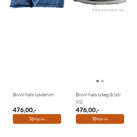
Bivvil hals lysdenim
Bivvil hals lysegrå (str
XS)
476,00,-
476,00,-
Köp nu
Köp nu