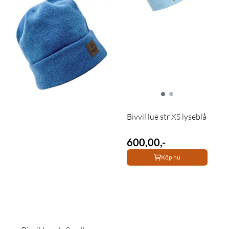
Bivvil lue str XS lyseblå
600,00,-
Köp nu