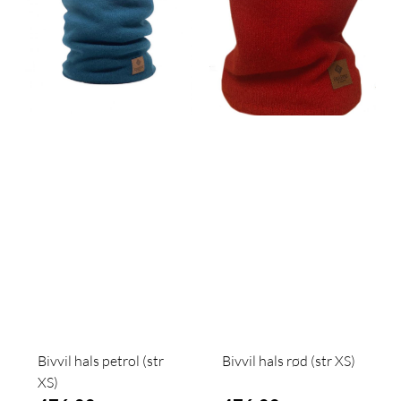
Bivvil hals petrol (str
Bivvil hals rød (str XS)
XS)