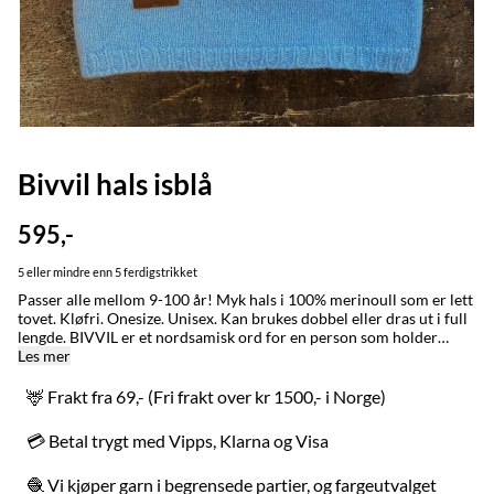
Bivvil hals isblå
595,-
5 eller mindre enn 5 ferdigstrikket
Passer alle mellom 9-100 år! Myk hals i 100% merinoull som er lett
tovet. Kløfri. Onesize. Unisex. Kan brukes dobbel eller dras ut i full
lengde. BIVVIL er et nordsamisk ord for en person som holder
varmen godt. Ordet brukes også om klær som får en til å holde seg
Les mer
varm. Denne halsen laget vi opprinnelig til reingjeteren som er ute i
all slags vær i de åtte årstidene. Den ble kjapt også en slager i byene,
🦌 Frakt fra 69,- (Fri frakt over kr 1500,- i Norge)
der de begrenser seg til fire årstider. MADE IN / LAGET I: Karasjok
og Alta med stor omtenksomhet for naturen, folk og dyr. VASK: Ull
💳 Betal trygt med Vipps, Klarna og Visa
er et naturmateriale og renser seg selv, håndvask ved behov. Kan
vaskes i maskinen på ullprogram, sett temperaturen ned til
🧶 Vi kjøper garn i begrensede partier, og fargeutvalget
20 grader. Om du ønsker plagget mindre/tightere sett