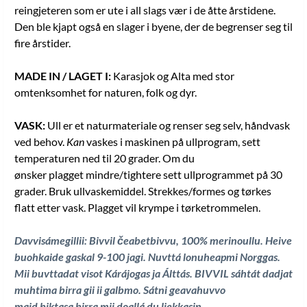
reingjeteren som er ute i all slags vær i de åtte årstidene.
Den ble kjapt også en slager i byene, der de begrenser seg til
fire årstider.
MADE IN / LAGET I:
Karasjok og Alta med stor
omtenksomhet for naturen, folk og dyr.
VASK:
Ull er et naturmateriale og renser seg selv, håndvask
ved behov.
Kan
vaskes i maskinen på ullprogram, sett
temperaturen ned til 20 grader. Om du
ønsker plagget mindre/tightere sett ullprogrammet på 30
grader. Bruk ullvaskemiddel. Strekkes/formes og tørkes
flatt etter vask. Plagget vil krympe i tørketrommelen.
Davvisámegillii: Bivvil čeabetbivvu, 100% merinoullu. Heive
buohkaide gaskal 9-100 jagi
. Nuvttá lonuheapmi Norggas.
Mii buvttadat visot Kárájogas ja Álttás.
BIVVIL sáhtát dadjat
muhtima birra gii ii galbmo. Sátni geavahuvvo
maid biktasa birra mii doallá du liekkasin
.