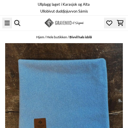
Ullplagg laget i Karasjok og Alta
Hopp til innhold
Ullobivut duddjojuvvon Sámis
Hjem
/
Hele butikken
/
Bivvil hals isblå