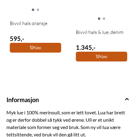
Bivvil hals oransje
Bivvil hals & lue, denim
595,-
1.345,-
Kjøp
Kjøp
Informasjon
Myk lue i 100% merinoull, som er lett tovet. Lua har brett
og er derfor dobbel så tykk ved ørene. Ull er et unikt
materiale som former seg ved bruk. Som ny vil lua være
tettsittende, ved bruk vil den gå litt ut.