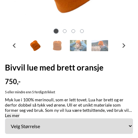
Bivvil lue med brett oransje
750,-
5 eller mindre enn 5 ferdigstrikket
Myk lue i 100% merinoull, som er lett tovet. Lua har brett og er
derfor dobbel så tykk ved ørene. Ull er et unikt materiale som
former seg ved bruk. Som ny vil lua være tettsittende, ved bruk vil
den gå litt ut. STØRRELSE/STURRODAT: Small (ca 54-55 cm)
Les mer
Medium, standard str dame (ca 55-56 cm) Large, standard str mann
(ca 57-58 cm) XL, ekstra stor (ca 59-62 cm) Lua former seg ved
bruk, ullplagg kan strekkes om det er tight. Ønsker du en løs og
romslig lue bør du gå opp en størrelse. BYTTING: Fraktfri bytting