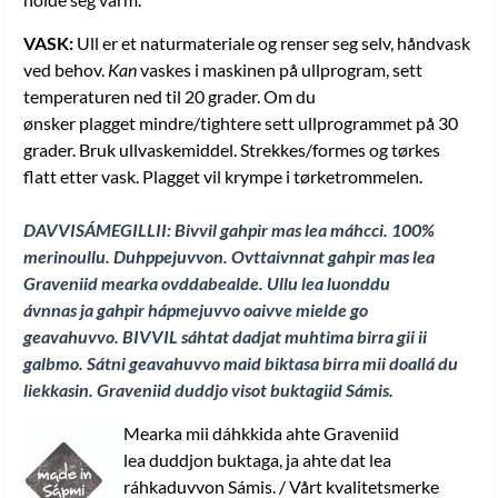
VASK:
Ull er et naturmateriale og renser seg selv, håndvask
ved behov.
Kan
vaskes i maskinen på ullprogram, sett
temperaturen ned til 20 grader. Om du
ønsker plagget mindre/tightere sett ullprogrammet på 30
grader. Bruk ullvaskemiddel. Strekkes/formes og tørkes
flatt etter vask. Plagget vil krympe i tørketrommelen.
DAVVISÁMEGILLII: Bivvil gahpir mas lea máhcci. 100%
merinoullu. Duhppejuvvon. Ovttaivnnat gahpir mas lea
Graveniid mearka ovddabealde. Ullu lea luonddu
ávnnas ja gahpir hápmejuvvo oaivve mielde go
geavahuvvo. BIVVIL sáhtat dadjat muhtima birra gii ii
galbmo. Sátni geavahuvvo maid biktasa birra mii doallá du
liekkasin. Graveniid duddjo visot buktagiid Sámis
.
Mearka mii dáhkkida ahte Graveniid
lea duddjon buktaga, ja ahte dat lea
ráhkaduvvon Sámis. / Vårt kvalitetsmerke