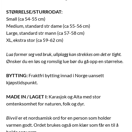
STØRRELSE/STURRODAT:
Small (ca 54-55 cm)
Medium, standard str dame (ca 55-56 cm)
Large, standard str mann (ca 57-58 cm)
XL, ekstra stor (ca 59-62 cm)
Lua former seg ved bruk, ullplagg kan strekkes om det er tight.
Ønsker du en løs og romslig lue bør du gå opp en størrelse.
BYTTING:
Fraktfri bytting innad i Norge uansett
kjøpstidspunkt.
MADE IN / LAGET I:
Karasjok og Alta med stor
omtenksomhet for naturen, folk og dyr.
Bivvil
er et nordsamisk ord for en person som holder
varmen godt. Ordet brukes også om klær som får en til å
holde seg varm.