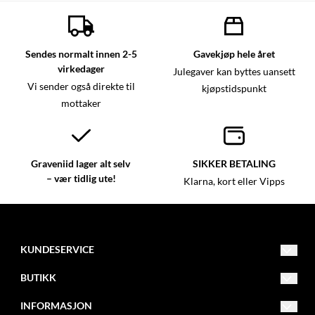
Sendes normalt innen 2-5
Gavekjøp hele året
virkedager
Julegaver kan byttes uansett
Vi sender også direkte til
kjøpstidspunkt
mottaker
Graveniid lager alt selv
SIKKER BETALING
– vær tidlig ute!
Klarna, kort eller Vipps
KUNDESERVICE
kundeservice@graveniid.no
BUTIKK
+47 45015335
Vilkår
INFORMASJON