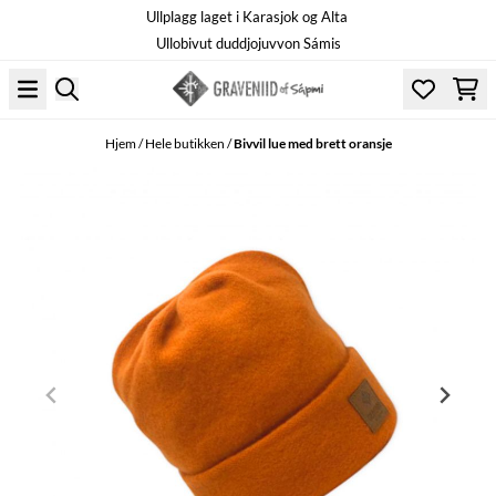
Ullplagg laget i Karasjok og Alta
Hopp til innhold
Ullobivut duddjojuvvon Sámis
Hjem
/
Hele butikken
/
Bivvil lue med brett oransje