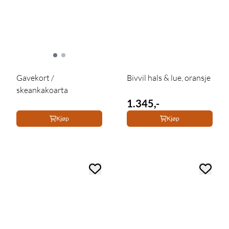
Gavekort /
Bivvil hals & lue, oransje
skeankakoarta
1.345,-
Kjøp
Kjøp