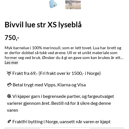
Bivvil lue str XS lyseblå
750,-
Myk barnelue i 100% merinoull, som er lett tovet. Lua har brett og
er derfor dobbel så tykk ved ørene. Ull er et unikt materiale som
former seg ved bruk. Ønsker du å gi en gave som kan brukes år etter
år så anbefaler vi denne på det varmeste. Ull har den
Les mer
unike egenskapen at den vokser med barnet når plagget brukes.
Graveniid-logo på siden. STØRRELSE/STURRODAT: 1-3 år / jagi (ca
🦌 Frakt fra 69,- (Fri frakt over kr 1500,- i Norge)
48-50 cm) 2-5 år / jagi (ca 50-52 cm) XS, fra 6 år (ca 53-54 cm)
Small (ca 54-55 cm) Lua er tettsittende. Ønsker du en løs og romslig
💳 Betal trygt med Vipps, Klarna og Visa
lue bør du gå opp en størrelse. Ullplagg former seg ved bruk.
Plagget tåler å strekkes dersom det føles stramt. MADE IN / LAGET
🧶 Vi kjøper garn i begrensede partier, og fargeutvalget
I: Karasjok og Alta med stor omtenksomhet for naturen, folk og
dyr. Bivvil er et nordsamisk ord for en person som holder varmen
varierer gjennom året. Bestill nå for å sikre deg denne
godt. Ordet brukes også om klær som får en til å holde seg varm.
varen
VASK: Ull er et naturmateriale og renser seg selv, håndvask ved
behov. Kan vaskes i maskinen på ullprogram, sett temperaturen
ned til 20 grader. Om du ønsker plagget mindre/tightere sett
🍂 Fraktfri bytting i Norge, uansett når varen er kjøpt
ullprogrammet på 30 grader. Bruk ullvaskemiddel. Strekkes/formes