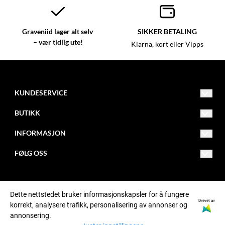
Graveniid lager alt selv
SIKKER BETALING
– vær tidlig ute!
Klarna, kort eller Vipps
KUNDESERVICE
kundeservice@graveniid.no
BUTIKK
+47 45015335
Vilkår
INFORMASJON
Buktaveien 16, 9515 Alta
Kontakt oss
Om oss
FØLG OSS
Jorbajeakkáš 24, 9731 Karasjok
Opprett konto
Åpningstider
Facebook
Postadresse: Graveniid, Postboks 1152, N-9504 ALTA
Logg inn
Butikker
Instagram
Dette nettstedet bruker informasjonskapsler for å fungere
Drevet av
korrekt, analysere trafikk, personalisering av annonser og
© Graveniid org. nr. MVA911701081NO
Ofte stilte spørsmål
Tiktok
annonsering.