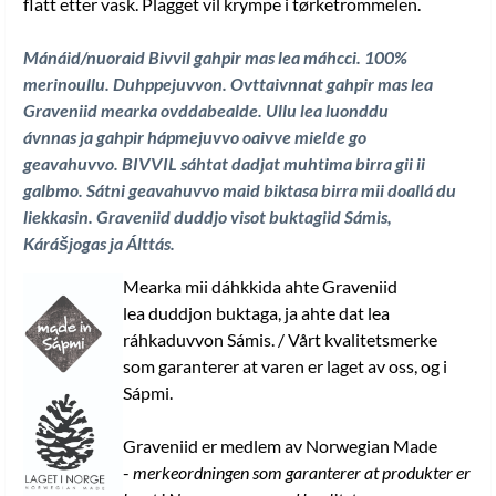
flatt etter vask. Plagget vil krympe i tørketrommelen.
Mánáid/nuoraid Bivvil gahpir mas lea máhcci. 100%
merinoullu. Duhppejuvvon. Ovttaivnnat gahpir mas lea
Graveniid mearka ovddabealde. Ullu lea luonddu
ávnnas ja gahpir hápmejuvvo oaivve mielde go
geavahuvvo. BIVVIL sáhtat dadjat muhtima birra gii ii
galbmo. Sátni geavahuvvo maid biktasa birra mii doallá du
liekkasin. Graveniid duddjo visot buktagiid Sámis,
Kárášjogas ja Álttás
.
Mearka mii dáhkkida ahte Graveniid
lea duddjon buktaga, ja ahte dat lea
ráhkaduvvon Sámis. / Vårt kvalitetsmerke
som garanterer at varen er laget av oss, og i
Sápmi.
Graveniid er medlem av Norwegian Made
-
merkeordningen som garanterer at produkter er