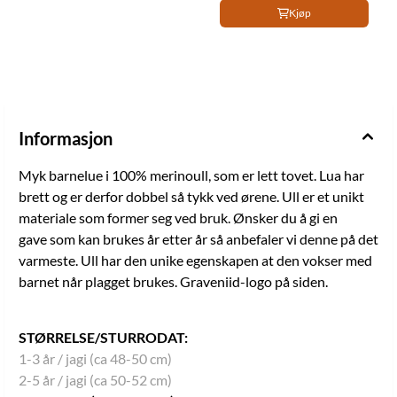
Kjøp
Informasjon
Myk barnelue i 100% merinoull, som er lett tovet. Lua har
brett og er derfor dobbel så tykk ved ørene. Ull er et unikt
materiale som former seg ved bruk. Ønsker du å gi en
gave som kan brukes år etter år så anbefaler vi denne på det
varmeste. Ull har den unike egenskapen at den vokser med
barnet når plagget brukes. Graveniid-logo på siden.
STØRRELSE/STURRODAT:
1-3 år / jagi (ca 48-50 cm)
2-5 år / jagi (ca 50-52 cm)