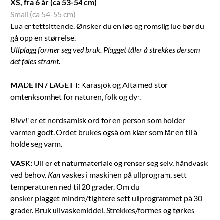
XS, fra 6 år (ca 53-54 cm)
Small (ca 54-55 cm)
Lua er tettsittende. Ønsker du en løs og romslig lue bør du
gå opp en størrelse.
Ullplagg former seg ved bruk. Plagget tåler å strekkes dersom
det føles stramt.
MADE IN / LAGET I:
Karasjok og Alta med stor
omtenksomhet for naturen, folk og dyr.
Bivvil
er et nordsamisk ord for en person som holder
varmen godt. Ordet brukes også om klær som får en til å
holde seg varm.
VASK:
Ull er et naturmateriale og renser seg selv, håndvask
ved behov.
Kan
vaskes i maskinen på ullprogram, sett
temperaturen ned til 20 grader. Om du
ønsker plagget mindre/tightere sett ullprogrammet på 30
grader. Bruk ullvaskemiddel. Strekkes/formes og tørkes