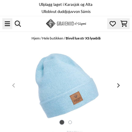
Ullplagg laget i Karasjok og Alta
Hopp til innhold
Ullobivut duddjojuvvon Sámis
Hjem
/
Hele butikken
/
Bivvil lue str XS lyseblå