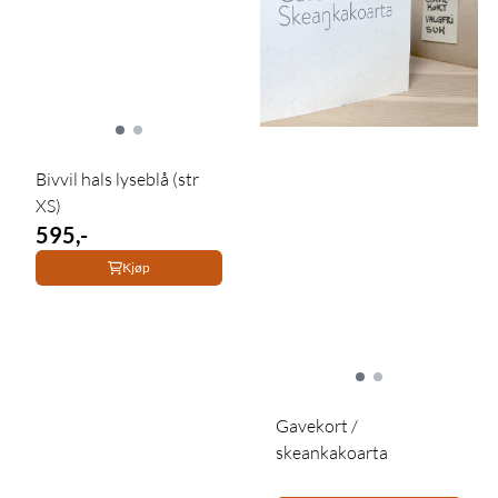
Bivvil hals lyseblå (str
XS)
595,-
Kjøp
Gavekort /
skeankakoarta