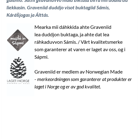
liekkasin. Graveniid duddjo visot buktagiid Sámis,
Kárášjogas ja Álttás
.
Mearka mii dáhkkida ahte Graveniid
lea duddjon buktaga, ja ahte dat lea
ráhkaduvvon Sámis. / Vårt kvalitetsmerke
som garanterer at varen er laget av oss, og i
Sápmi.
Graveniid er medlem av Norwegian Made
-
merkeordningen som garanterer at produkter er
laget i Norge og er av god kvalitet.