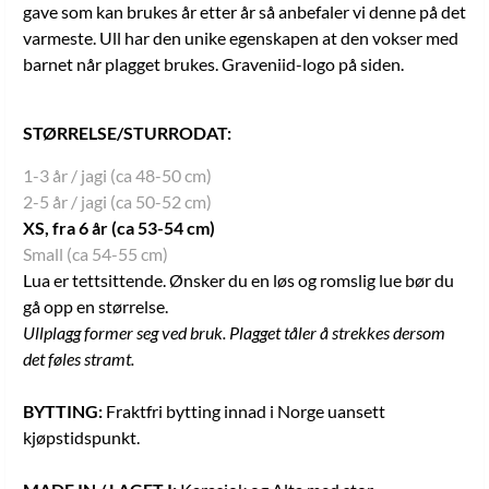
gave som kan brukes år etter år så anbefaler vi denne på det
varmeste. Ull har den unike egenskapen at den vokser med
barnet når plagget brukes. Graveniid-logo på siden.
STØRRELSE/STURRODAT:
1-3 år / jagi (ca 48-50 cm)
2-5 år / jagi (ca 50-52 cm)
XS, fra 6 år (ca 53-54 cm)
Small (ca 54-55 cm)
Lua er tettsittende. Ønsker du en løs og romslig lue bør du
gå opp en størrelse.
Ullplagg former seg ved bruk. Plagget tåler å strekkes dersom
det føles stramt.
BYTTING:
Fraktfri bytting innad i Norge uansett
kjøpstidspunkt.