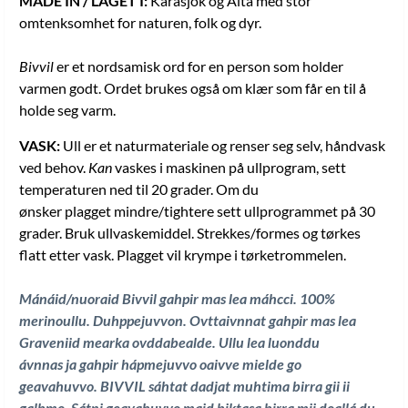
MADE IN / LAGET I:
Karasjok og Alta med stor
omtenksomhet for naturen, folk og dyr.
Bivvil
er et nordsamisk ord for en person som holder
varmen godt. Ordet brukes også om klær som får en til å
holde seg varm.
VASK:
Ull er et naturmateriale og renser seg selv, håndvask
ved behov.
Kan
vaskes i maskinen på ullprogram, sett
temperaturen ned til 20 grader. Om du
ønsker plagget mindre/tightere sett ullprogrammet på 30
grader. Bruk ullvaskemiddel. Strekkes/formes og tørkes
flatt etter vask. Plagget vil krympe i tørketrommelen.
Mánáid/nuoraid Bivvil gahpir mas lea máhcci. 100%
merinoullu. Duhppejuvvon. Ovttaivnnat gahpir mas lea
Graveniid mearka ovddabealde. Ullu lea luonddu
ávnnas ja gahpir hápmejuvvo oaivve mielde go
geavahuvvo. BIVVIL sáhtat dadjat muhtima birra gii ii
galbmo. Sátni geavahuvvo maid biktasa birra mii doallá du