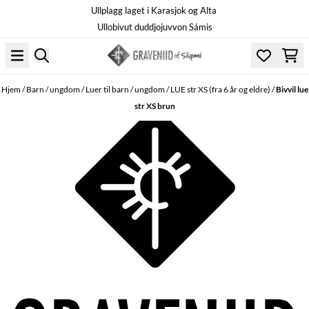
Ullplagg laget i Karasjok og Alta
Hopp til innhold
Ullobivut duddjojuvvon Sámis
Hjem
/
Barn / ungdom
/
Luer til barn / ungdom
/
LUE str XS (fra 6 år og eldre)
/
Bivvil lue
str XS brun