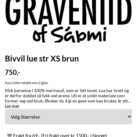
Bivvil lue str XS brun
750,-
Kun 2 eller mindre enn 2 igjen
Myk barnelue i 100% merinoull, som er lett tovet. Lua har brett og
er derfor dobbel så tykk ved ørene. Ull er et unikt materiale som
former seg ved bruk. Ønsker du å gi en gave som kan brukes år etter
år så anbefaler vi denne på det varmeste. Ull har den
Les mer
unike egenskapen at den vokser med barnet når plagget brukes.
Graveniid-logo på siden. STØRRELSE/STURRODAT: 1-3 år / jagi (ca
48-50 cm) 2-5 år / jagi (ca 50-52 cm) XS, fra 6 år (ca 53-54 cm)
Small (ca 54-55 cm) Lua er tettsittende. Ønsker du en løs og romslig
lue bør du gå opp en størrelse. Ullplagg former seg ved bruk.
🦌 Frakt fra 69,- (Fri frakt over kr 1500,- i Norge)