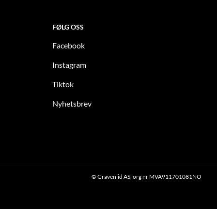
FØLG OSS
Facebook
Instagram
Tiktok
Nyhetsbrev
© Graveniid AS, org nr MVA911701081NO