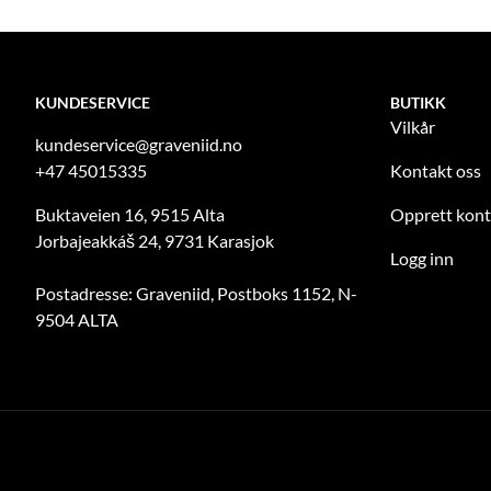
KUNDESERVICE
BUTIKK
Vilkår
kundeservice@graveniid.no
+47 45015335
Kontakt oss
Buktaveien 16, 9515 Alta
Opprett kon
Jorbajeakkáš 24, 9731 Karasjok
Logg inn
Postadresse: Graveniid, Postboks 1152, N-
9504 ALTA