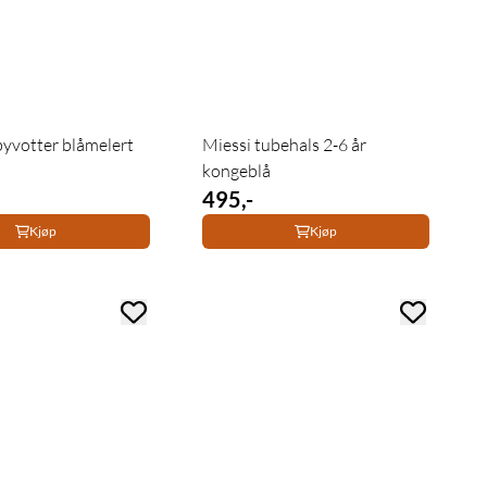
byvotter blåmelert
Miessi tubehals 2-6 år
kongeblå
495,-
Kjøp
Kjøp