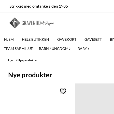
Hopp til innhold
Strikket med omtanke siden 1985
HJEM
HELE BUTIKKEN
GAVEKORT
GAVESETT
BI
TEAM SÁPMI LUE
BARN / UNGDOM
BABY
Hjem
/
Nye produkter
Nye produkter