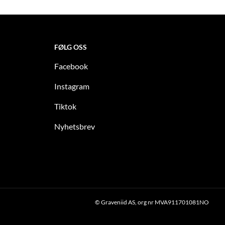
FØLG OSS
Facebook
Instagram
Tiktok
Nyhetsbrev
© Graveniid AS, org nr MVA911701081NO