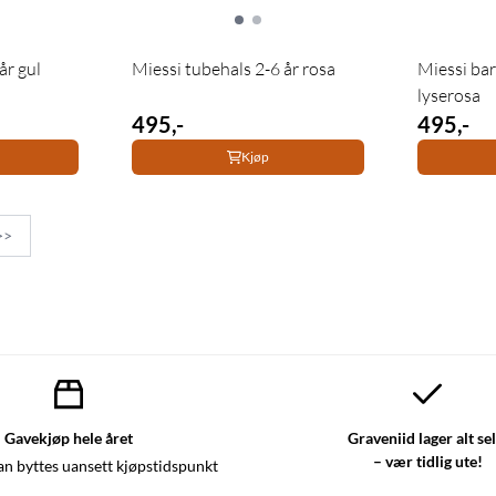
år gul
Miessi tubehals 2-6 år rosa
Miessi bar
lyserosa
495,-
495,-
Kjøp
>>
Gavekjøp hele året
Graveniid lager alt se
– vær tidlig ute!
an byttes uansett kjøpstidspunkt