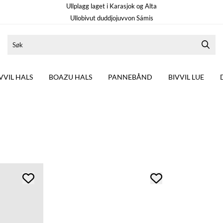
Ullplagg laget i Karasjok og Alta
Ullobivut duddjojuvvon Sámis
VVIL HALS
BOAZU HALS
PANNEBÅND
BIVVIL LUE