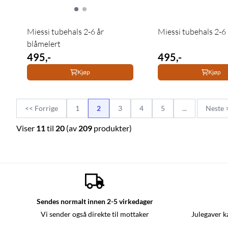
Miessi tubehals 2-6 år
Miessi tubehals 2-6 
blåmelert
495,-
495,-
Kjøp
Kjøp
<< Forrige
1
2
3
4
5
...
Neste 
Viser
11
til
20
(av
209
produkter)
Sendes normalt innen 2-5 virkedager
Vi sender også direkte til mottaker
Julegaver k