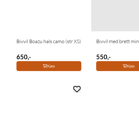
Bivvil Boazu hals camo (str XS)
Bivvil med brett mi
650,-
550,-
Kjøp
Kjøp