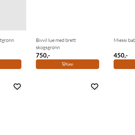
ntgrønn
Bivvil lue med brett
Miessi ba
skogsgrønn
750,-
450,-
Kjøp