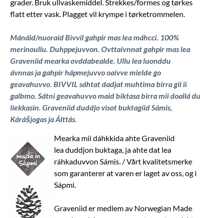
grader. Bruk ullvaskemiddel. Strekkes/formes og tørkes
flatt etter vask. Plagget vil krympe i tørketrommelen.
Mánáid/nuoraid Bivvil gahpir mas lea máhcci. 100%
merinoullu. Duhppejuvvon. Ovttaivnnat gahpir mas lea
Graveniid mearka ovddabealde. Ullu lea luonddu
ávnnas ja gahpir hápmejuvvo oaivve mielde go
geavahuvvo. BIVVIL sáhtat dadjat muhtima birra gii ii
galbmo. Sátni geavahuvvo maid biktasa birra mii doallá du
liekkasin. Graveniid duddjo visot buktagiid Sámis,
Kárášjogas ja Álttás
.
Mearka mii dáhkkida ahte Graveniid
lea duddjon buktaga, ja ahte dat lea
ráhkaduvvon Sámis. / Vårt kvalitetsmerke
som garanterer at varen er laget av oss, og i
Sápmi.
Graveniid er medlem av Norwegian Made