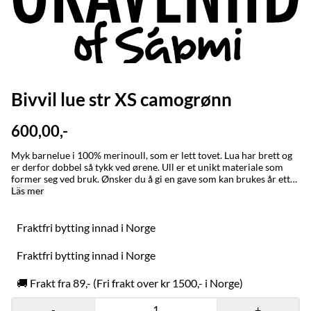
Bivvil lue str XS camogrønn
600,00,-
Myk barnelue i 100% merinoull, som er lett tovet. Lua har brett og
er derfor dobbel så tykk ved ørene. Ull er et unikt materiale som
former seg ved bruk. Ønsker du å gi en gave som kan brukes år etter
år så anbefaler vi denne på det varmeste. Ull har den
Läs mer
unike egenskapen at den vokser med barnet når plagget brukes.
Graveniid-logo på siden. STØRRELSE/STURRODAT: 1-3 år / jagi (ca
48-50 cm) 2-5 år / jagi (ca 50-52 cm) XS, fra 6 år (ca 53-54 cm)
Fraktfri bytting innad i Norge
Small (ca 54-55 cm) Lua er tettsittende. Ønsker du en løs og romslig
lue bør du gå opp en størrelse. Ullplagg former seg ved bruk.
Fraktfri bytting innad i Norge
Plagget tåler å strekkes dersom det føles stramt. MADE IN / LAGET
I: Karasjok og Alta med stor omtenksomhet for naturen, folk og
🚚 Frakt fra 89,- (Fri frakt over kr 1500,- i Norge)
dyr. Bivvil er et nordsamisk ord for en person som holder varmen
godt. Ordet brukes også om klær som får en til å holde seg varm.
VASK: Ull er et naturmateriale og renser seg selv, håndvask ved
-
+