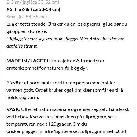
2-5 år / jagi (ca 50-52 cm)
XS, fra 6 år (ca 53-54 cm)
Small (ca 54-55 cm)
Lua er tettsittende. Ønsker du en løs og romslig lue bør du
gå opp en størrelse.
Ullplagg former seg ved bruk. Plagget tåler å strekkes dersom
det føles stramt.
MADE IN / LAGET I:
Karasjok og Alta med stor
omtenksomhet for naturen, folk og dyr.
Bivvil
er et nordsamisk ord for en person som holder
varmen godt. Ordet brukes også om klær som får en til å
holde seg varm.
VASK:
Ull er et naturmateriale og renser seg selv, håndvask
ved behov.
Kan
vaskes i maskinen på ullprogram, sett
temperaturen ned til 20 grader. Om du
ønsker plagget mindre/tightere sett ullprogrammet på 30