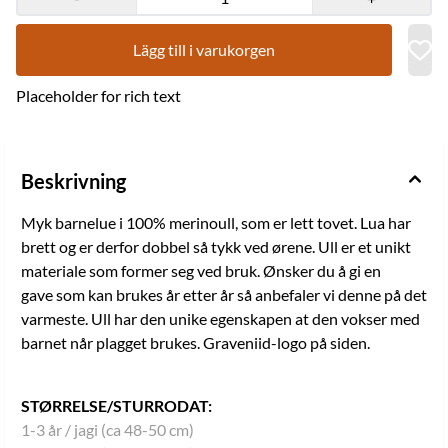
behov. Kan vaskes i maskinen på ullprogram, sett temperaturen
ned til 20 grader. Om du ønsker plagget mindre/tightere sett
ullprogrammet på 30 grader. Bruk ullvaskemiddel. Strekkes/formes
Lägg till i varukorgen
og tørkes flatt etter vask. Plagget vil krympe i tørketrommelen.
Mánáid/nuoraid Bivvil gahpir mas lea máhcci. 100% merinoullu.
Placeholder for rich text
Duhppejuvvon. Ovttaivnnat gahpir mas lea Graveniid mearka
ovddabealde. Ullu lea luonddu ávnnas ja gahpir hápmejuvvo
oaivve mielde go geavahuvvo. BIVVIL sáhtat dadjat muhtima birra
gii ii galbmo. Sátni geavahuvvo maid biktasa birra mii doallá du
liekkasin. Graveniid duddjo visot buktagiid Sámis, Kárášjogas ja
Beskrivning
Álttás . Mearka mii dáhkkida ahte Graveniid lea duddjon buktaga,
ja ahte dat lea ráhkaduvvon Sámis. / Vårt kvalitetsmerke
som garanterer at varen er laget av oss, og i Sápmi. Graveniid er
Myk barnelue i 100% merinoull, som er lett tovet. Lua har
medlem av Norwegian Made - merkeordningen som garanterer at
brett og er derfor dobbel så tykk ved ørene. Ull er et unikt
produkter er laget i Norge og er av god kvalitet.
materiale som former seg ved bruk. Ønsker du å gi en
gave som kan brukes år etter år så anbefaler vi denne på det
varmeste. Ull har den unike egenskapen at den vokser med
barnet når plagget brukes. Graveniid-logo på siden.
STØRRELSE/STURRODAT:
1-3 år / jagi (ca 48-50 cm)