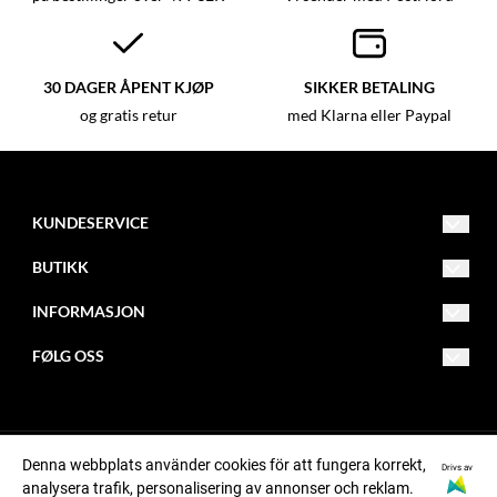
30 DAGER ÅPENT KJØP
SIKKER BETALING
og gratis retur
med Klarna eller Paypal
KUNDESERVICE
info@butikk.com
BUTIKK
012 - 345 67 89
Vilkår
INFORMASJON
Adresse 123
Kontakt oss
Om oss
123 45
FØLG OSS
Ved
Opprett konto
Blogg
Facebook
Logg inn
Nyhetsbrev
Instagram
Denna webbplats använder cookies för att fungera korrekt,
Om informasjonskapsler
Pinterest
Drivs av
© Opphavsrettsselskap, org.nummer xxxxxx-xxxx
analysera trafik, personalisering av annonser och reklam.