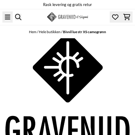
Rask levering og gratis retur
Hoppa till innehåll
Hem
/
Hele butikken
/
Bivvil lue str XS camogrønn