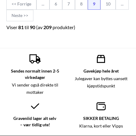
<< Forrige
...
6
7
8
9
10
...
Neste >>
Viser
81
til
90
(av
209
produkter)
Sendes normalt innen 2-5
Gavekjøp hele året
virkedager
Julegaver kan byttes uansett
Vi sender også direkte til
kjøpstidspunkt
mottaker
Graveniid lager alt selv
SIKKER BETALING
– vær tidlig ute!
Klarna, kort eller Vipps