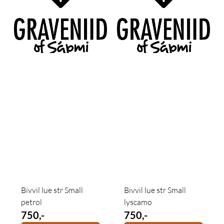
Bivvil lue str Small
Bivvil lue str Small
petrol
lyscamo
750,-
750,-