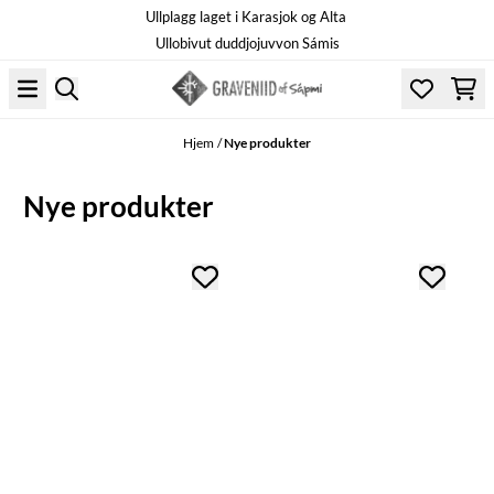
Ullplagg laget i Karasjok og Alta
Hopp til innhold
Ullobivut duddjojuvvon Sámis
Hjem
/
Nye produkter
Nye produkter