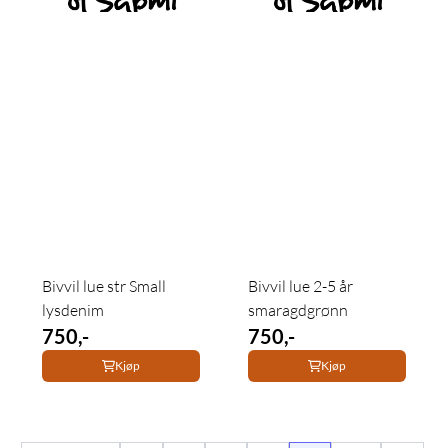
Bivvil lue str Small
Bivvil lue 2-5 år
lysdenim
smaragdgrønn
750,-
750,-
Kjøp
Kjøp