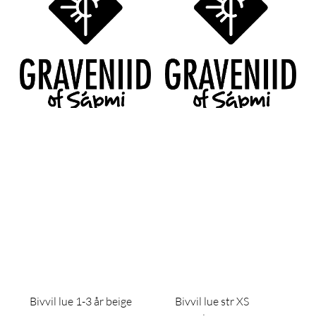
Bivvil lue 1-3 år beige
Bivvil lue str XS