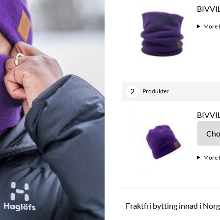
BIVVIL
More 
2
Produkter
BIVVI
More 
Fraktfri bytting innad i Nor