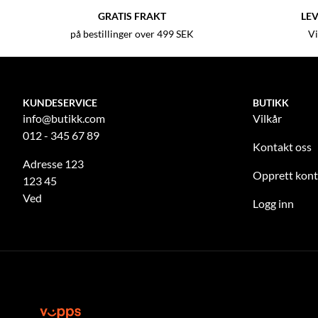
GRATIS FRAKT
LEV
på bestillinger over 499 SEK
Vi
KUNDESERVICE
BUTIKK
info@butikk.com
Vilkår
012 - 345 67 89
Kontakt oss
Adresse 123
Opprett kon
123 45
Ved
Logg inn