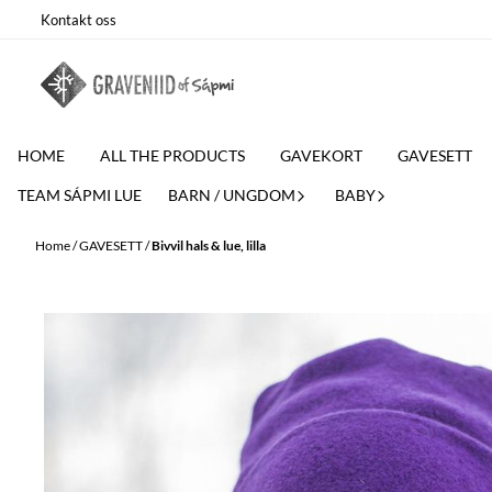
Skip to content
Kontakt oss
HOME
ALL THE PRODUCTS
GAVEKORT
GAVESETT
TEAM SÁPMI LUE
BARN / UNGDOM
BABY
Home
/
GAVESETT
/
Bivvil hals & lue, lilla