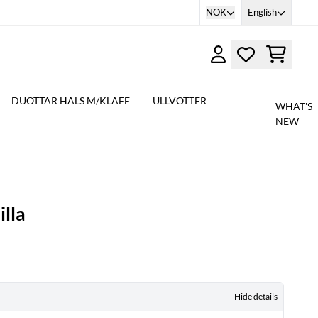
NOK
English
DUOTTAR HALS M/KLAFF
ULLVOTTER
WHAT'S
NEW
illa
Hide details