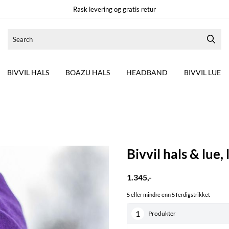
Rask levering og gratis retur
BIVVIL HALS
BOAZU HALS
HEADBAND
BIVVIL LUE
Bivvil hals & lue, l
1.345,-
5 eller mindre enn 5 ferdigstrikket
1
Produkter