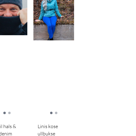
il hals &
Linis kose
 denim
ullbukse