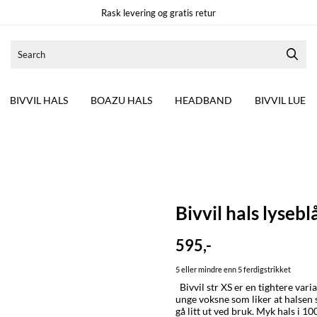
Rask levering og gratis retur
BIVVIL HALS
BOAZU HALS
HEADBAND
BIVVIL LUE
Bivvil hals lysebl
595,-
5 eller mindre enn 5 ferdigstrikket
Bivvil str XS er en tightere vari
unge voksne som liker at halsen s
gå litt ut ved bruk. Myk hals i 100% merinoull som er lett tovet. Kløfri. Kan brukes dobbel eller