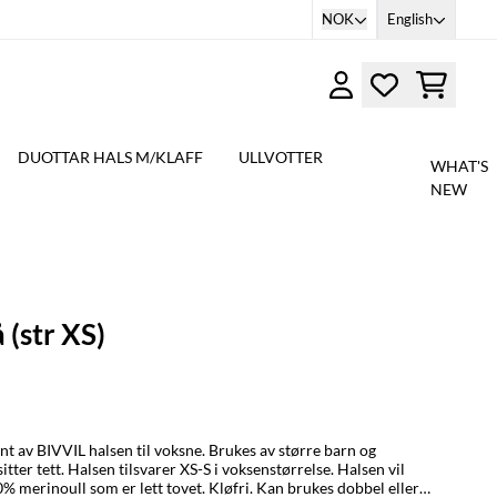
NOK
English
DUOTTAR HALS M/KLAFF
ULLVOTTER
WHAT'S
NEW
å (str XS)
ant av BIVVIL halsen til voksne. Brukes av større barn og
itter tett. Halsen tilsvarer XS-S i voksenstørrelse. Halsen vil