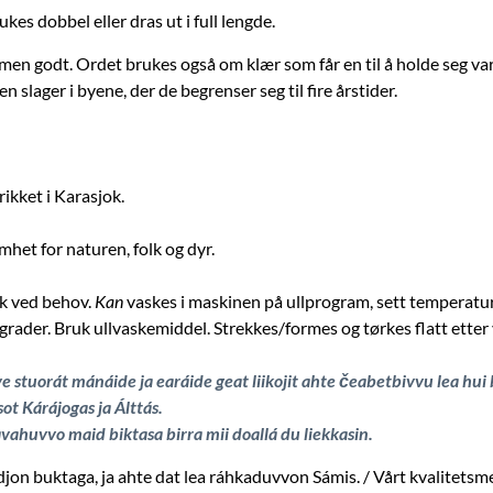
kes dobbel eller dras ut i full lengde.
en godt. Ordet brukes også om klær som får en til å holde seg var
 en slager i byene, der de begrenser seg til fire årstider.
ikket i Karasjok.
et for naturen, folk og dyr.
sk ved behov.
Kan
vaskes i maskinen på ullprogram, sett temperatur
rader. Bruk ullvaskemiddel. Strekkes/formes og tørkes flatt etter
e stuorát mánáide ja earáide geat liikojit ahte čeabetbivvu lea hui
ot Kárájogas ja Álttás.
avahuvvo maid biktasa birra mii doallá du liekkasin
.
on buktaga, ja ahte dat lea ráhkaduvvon Sámis. / Vårt kvalitetsmer