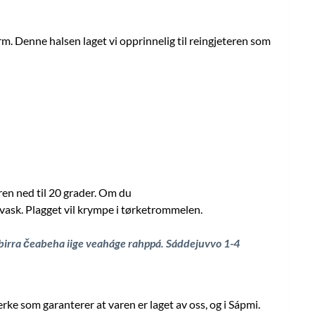
m. Denne halsen laget vi opprinnelig til reingjeteren som
en ned til 20 grader. Om du
 vask. Plagget vil krympe i tørketrommelen.
 birra čeabeha iige veaháge rahppá.
Sáddejuvvo 1-4
ke som garanterer at varen er laget av oss, og i Sápmi.