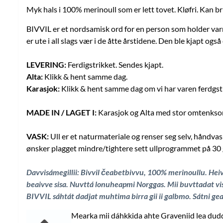
Myk hals i 100% merinoull som er lett tovet. Kløfri. Kan bru
BIVVIL er et nordsamisk ord for en person som holder varm
er ute i all slags vær i de åtte årstidene. Den ble kjapt også
LEVERING:
Ferdigstrikket. Sendes kjapt.
Alta:
Klikk & hent samme dag.
Karasjok:
Klikk & hent samme dag om vi har varen ferdgstr
MADE IN / LAGET I:
Karasjok og Alta med stor omtenksomh
VASK:
Ull er et naturmateriale og renser seg selv, håndva
ønsker plagget mindre/tightere sett ullprogrammet på 30 g
Davvisámegillii: Bivvil čeabetbivvu, 100% merinoullu. Heiv
beaivve sisa. Nuvttá lonuheapmi Norggas. Mii buvttadat vis
BIVVIL sáhtát dadjat muhtima birra gii ii galbmo. Sátni ge
Mearka mii dáhkkida ahte Graveniid lea duddj