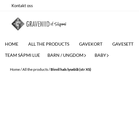
Skip to content
Kontakt oss
HOME
ALL THE PRODUCTS
GAVEKORT
GAVESETT
TEAM SÁPMI LUE
BARN / UNGDOM
BABY
Home
/
All the products
/
Bivvil hals lyseblå (str XS)