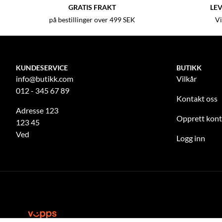
GRATIS FRAKT
LEV
på bestillinger over 499 SEK
Vi
KUNDESERVICE
BUTIKK
info@butikk.com
Vilkår
012 - 345 67 89
Kontakt oss
Adresse 123
Opprett kon
123 45
Ved
Logg inn