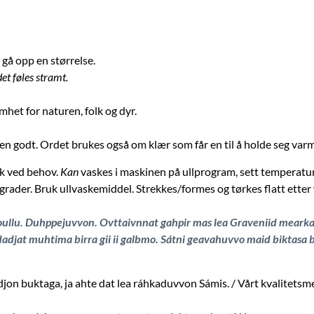
u gå opp en størrelse.
et føles stramt.
het for naturen, folk og dyr.
n godt. Ordet brukes også om klær som får en til å holde seg var
sk ved behov.
Kan
vaskes i maskinen på ullprogram, sett temperatur
rader. Bruk ullvaskemiddel. Strekkes/formes og tørkes flatt etter
ullu. Duhppejuvvon. Ovttaivnnat gahpir mas lea Graveniid mearka 
jat muhtima birra gii ii galbmo. Sátni geavahuvvo maid biktasa bir
on buktaga, ja ahte dat lea ráhkaduvvon Sámis. / Vårt kvalitetsmer