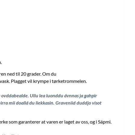
m.
en ned til 20 grader. Om du
 vask. Plagget vil krympe i tørketrommelen.
ovddabealde. Ullu lea luonddu ávnnas ja gahpir
ra mii doallá du liekkasin. Graveniid duddjo visot
ke som garanterer at varen er laget av oss, og i Sápmi.