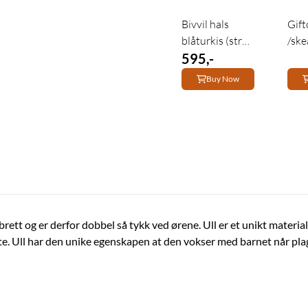
Bivvil hals
Gift
blåturkis (str
/sk
XS)
595,-
Buy Now
brett og er derfor dobbel så tykk ved ørene. Ull er et unikt materi
ste. Ull har den unike egenskapen at den vokser med barnet når pla