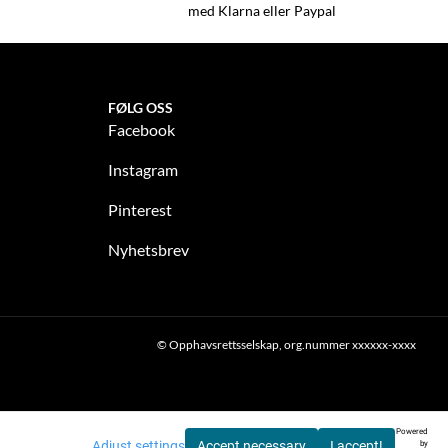
med Klarna eller Paypal
FØLG OSS
Facebook
Instagram
Pinterest
Nyhetsbrev
© Opphavsrettsselskap, org.nummer xxxxxx-xxxx
Powered
Adjust settings
Accept necessary
I accept!
by