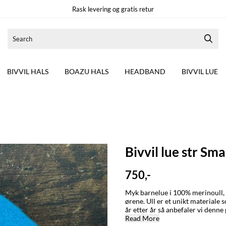
Rask levering og gratis retur
BIVVIL HALS
BOAZU HALS
HEADBAND
BIVVIL LUE
Bivvil lue str Sma
750,-
Myk barnelue i 100% merinoull, s
ørene. Ull er et unikt materiale
år etter år så anbefaler vi denn
barnet når plagget brukes. Graveniid-logo på siden. STØR
Read More