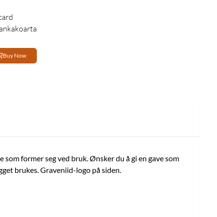
card
eankakoarta
Buy Now
ale som former seg ved bruk. Ønsker du å gi en gave som
gget brukes. Graveniid-logo på siden.