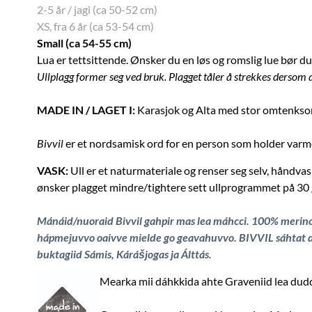
2-5 år / jagi (ca 50-52 cm)
XS, fra 6 år (ca 53-54 cm)
Small (ca 54-55 cm)
Lua er tettsittende. Ønsker du en løs og romslig lue bør d
Ullplagg former seg ved bruk. Plagget tåler å strekkes dersom d
MADE IN / LAGET I:
Karasjok og Alta med stor omtenksom
Bivvil
er et nordsamisk ord for en person som holder varme
VASK:
Ull er et naturmateriale og renser seg selv, håndva
ønsker plagget mindre/tightere sett ullprogrammet på 30 g
Mánáid/nuoraid Bivvil gahpir mas lea máhcci. 100% merino
hápmejuvvo oaivve mielde go geavahuvvo. BIVVIL sáhtat dad
buktagiid Sámis, Kárášjogas ja Álttás.
Mearka mii dáhkkida ahte Graveniid lea duddj