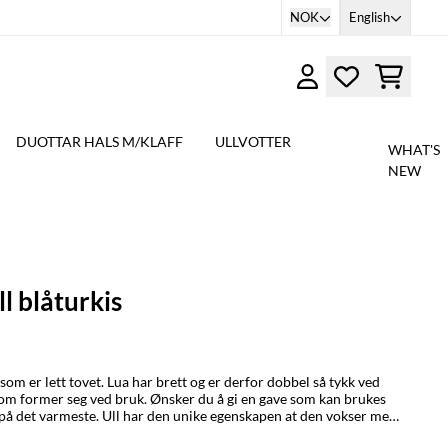
NOK
English
DUOTTAR HALS M/KLAFF
ULLVOTTER
WHAT'S
NEW
ll blåturkis
om er lett tovet. Lua har brett og er derfor dobbel så tykk ved
 som former seg ved bruk. Ønsker du å gi en gave som kan brukes
e på det varmeste. Ull har den unike egenskapen at den vokser med
RELSE/STURRODAT: 1-3 år / jagi (ca