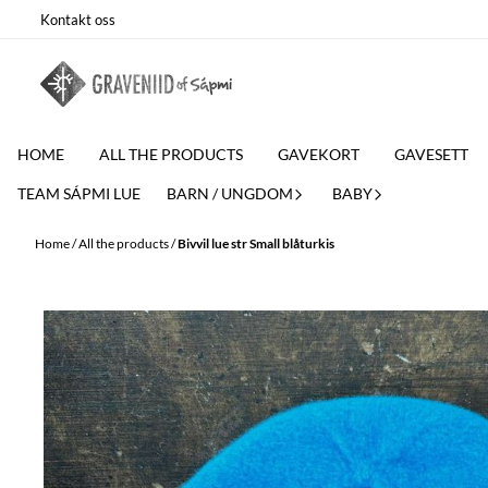
Skip to content
Kontakt oss
HOME
ALL THE PRODUCTS
GAVEKORT
GAVESETT
TEAM SÁPMI LUE
BARN / UNGDOM
BABY
Home
/
All the products
/
Bivvil lue str Small blåturkis