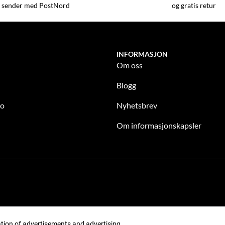
 sender med PostNord
og gratis retur
INFORMASJON
Om oss
Blogg
to
Nyhetsbrev
Om informasjonskapsler
zation of advertisements and advertising.