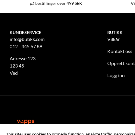
på bestillinger over 499 SEK
Vi
KUNDESERVICE
BUTIKK
info@butikk.com
Vilkår
012 - 345 67 89
Kontakt oss
Adresse 123
Opprett kon
123 45
Ved
Logg inn
This site uses cookies to properly function, analyze traffic, personali