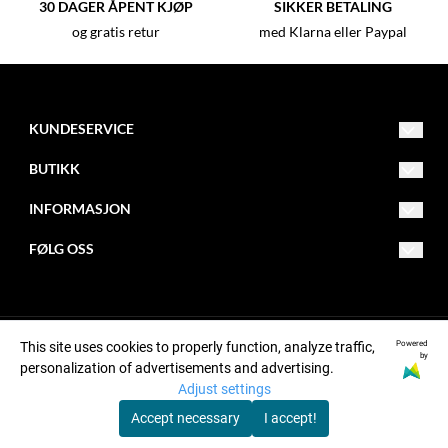
30 DAGER ÅPENT KJØP
SIKKER BETALING
og gratis retur
med Klarna eller Paypal
KUNDESERVICE
info@butikk.com
BUTIKK
012 - 345 67 89
Vilkår
INFORMASJON
Adresse 123
Kontakt oss
Om oss
123 45
FØLG OSS
Ved
Opprett konto
Blogg
Facebook
Logg inn
Nyhetsbrev
Instagram
Powered
This site uses cookies to properly function, analyze traffic,
Om informasjonskapsler
Pinterest
© Opphavsrettsselskap, org.nummer xxxxxx-xxxx
by
personalization of advertisements and advertising.
Adjust settings
Nyhetsbrev
Accept necessary
I accept!