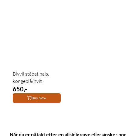
Bivvil stábat hals,
kongeblå/hvit
650,-
Buy Now
Når du er på jakt etter en allsidig gave eller ønsker noe