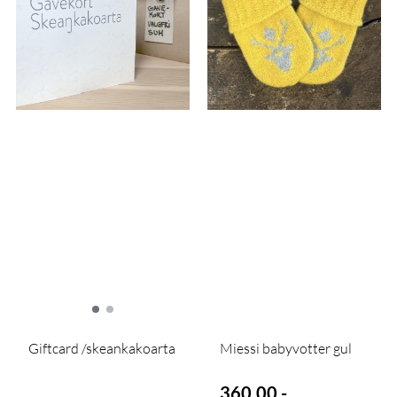
Giftcard /skeankakoarta
Miessi babyvotter gul
360,00,-