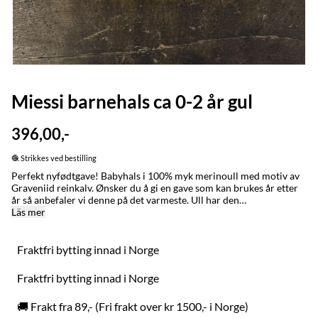
Miessi barnehals ca 0-2 år gul
396,00,-
🧶 Strikkes ved bestilling
Perfekt nyfødtgave! Babyhals i 100% myk merinoull med motiv av
Graveniid reinkalv. Ønsker du å gi en gave som kan brukes år etter
år så anbefaler vi denne på det varmeste. Ull har den
unike egenskapen at den vokser med barnet når plagget brukes.
Läs mer
Dekker godt til og sitter fint på. Like myk som den er varm. MADE
IN / LAGET I: Karasjok og Alta med stor omtenksomhet for
naturen, folk og dyr. Bytting: Fraktfri bytting innad i Norge uansett
Fraktfri bytting innad i Norge
kjøpstidspunkt. VASK: Ull er et naturmateriale og renser seg selv,
håndvask ved behov. Kan vaskes i maskinen på ullprogram, sett
Fraktfri bytting innad i Norge
temperaturen ned til 0 grader. Om du
ønsker plagget mindre/tightere sett ullprogrammet på 20 grader.
🚚 Frakt fra 89,- (Fri frakt over kr 1500,- i Norge)
Bruk ullvaskemiddel. Strekkes/formes og tørkes flatt etter vask.