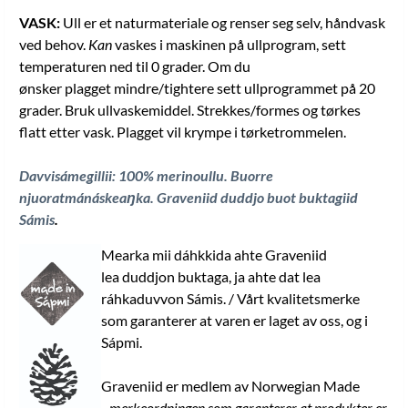
VASK:
Ull er et naturmateriale og renser seg selv, håndvask
ved behov.
Kan
vaskes i maskinen på ullprogram, sett
temperaturen ned til 0 grader. Om du
ønsker plagget mindre/tightere sett ullprogrammet på 20
grader. Bruk ullvaskemiddel. Strekkes/formes og tørkes
flatt etter vask. Plagget vil krympe i tørketrommelen.
Davvisámegillii: 100% merinoullu. Buorre
njuoratmánáskeaŋka.
Graveniid duddjo buot buktagiid
Sámis
.
Mearka mii dáhkkida ahte Graveniid
lea duddjon buktaga, ja ahte dat lea
ráhkaduvvon Sámis. / Vårt kvalitetsmerke
som garanterer at varen er laget av oss, og i
Sápmi.
Graveniid er medlem av Norwegian Made
-
merkeordningen som garanterer at produkter er