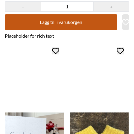
Plagget vil krympe i tørketrommelen. Davvisámegillii: 100%
merinoullu. Buorre njuoratmánáskeaŋka. Graveniid duddjo buot
-
+
buktagiid Sámis . Mearka mii dáhkkida ahte Graveniid lea duddjon
buktaga, ja ahte dat lea ráhkaduvvon Sámis. / Vårt kvalitetsmerke
som garanterer at varen er laget av oss, og i Sápmi. Graveniid er
Lägg till i varukorgen
medlem av Norwegian Made - merkeordningen som garanterer at
produkter er laget i Norge og er av god kvalitet.
Placeholder for rich text