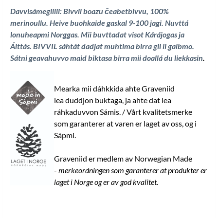
Davvisámegillii: Bivvil boazu čeabetbivvu, 100%
merinoullu. Heive buohkaide gaskal 9-100 jagi
. Nuvttá
lonuheapmi Norggas. Mii buvttadat visot Kárájogas ja
Álttás.
BIVVIL sáhtát dadjat muhtima birra gii ii galbmo.
Sátni geavahuvvo maid biktasa birra mii doallá du liekkasin
.
Mearka mii dáhkkida ahte Graveniid
lea duddjon buktaga, ja ahte dat lea
ráhkaduvvon Sámis. / Vårt kvalitetsmerke
som garanterer at varen er laget av oss, og i
Sápmi.
Graveniid er medlem av Norwegian Made
-
merkeordningen som garanterer at produkter er
laget i Norge og er av god kvalitet.