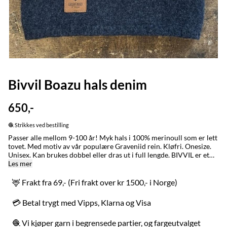
Bivvil Boazu hals denim
650,-
🧶 Strikkes ved bestilling
Passer alle mellom 9-100 år! Myk hals i 100% merinoull som er lett
tovet. Med motiv av vår populære Graveniid rein. Kløfri. Onesize.
Unisex. Kan brukes dobbel eller dras ut i full lengde. BIVVIL er et
nordsamisk ord for en person som holder varmen godt. Ordet
Les mer
brukes også om klær som får en til å holde seg varm. Denne halsen
ble opprinnelig laget til reingjeteren som er ute i all slags vær i de
🦌 Frakt fra 69,- (Fri frakt over kr 1500,- i Norge)
åtte årstidene. Den ble kjapt også en slager i byene, der de
begrenser seg til fire årstider. Boazu betyr rein på nordsamisk.
💳 Betal trygt med Vipps, Klarna og Visa
MADE IN / LAGET I: Karasjok og Alta med stor omtenksomhet for
naturen, folk og dyr. BYTTING: Fraktfri bytting innad i Norge
🧶 Vi kjøper garn i begrensede partier, og fargeutvalget
uansett kjøpstidspunkt. VASK: Ull er et naturmateriale og renser