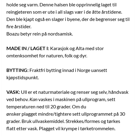
holde seg varm. Denne halsen ble opprinnelig laget til
reingjeteren som er ute i all slags vær i de åtte årstidene.
Den ble kjapt også en slager i byene, der de begrenser seg til
fire årstider.
Boazu betyr rein på nordsamisk.
MADE IN / LAGET I:
Karasjok og Alta med stor
omtenksomhet for naturen, folk og dyr.
BYTTING:
Fraktfri bytting innad i Norge uansett
kjøpstidspunkt.
VASK:
Ull er et naturmateriale og renser seg selv, håndvask
ved behov.
Kan
vaskes i maskinen på ullprogram, sett
temperaturen ned til 20 grader. Om du
ønsker plagget mindre/tightere sett ullprogrammet på 30
grader. Bruk ullvaskemiddel. Strekkes/formes og tørkes
flatt etter vask. Plagget vil krympe i tørketrommelen.