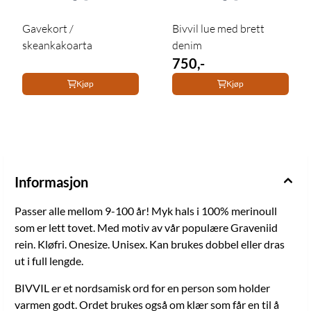
Gavekort /
Bivvil lue med brett
skeankakoarta
denim
750,-
Kjøp
Kjøp
Informasjon
Passer alle mellom 9-100 år! Myk hals i 100% merinoull
som er lett tovet. Med motiv av vår populære Graveniid
rein. Kløfri. Onesize. Unisex. Kan brukes dobbel eller dras
ut i full lengde.
BIVVIL er et nordsamisk ord for en person som holder
varmen godt. Ordet brukes også om klær som får en til å