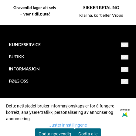
Graveniid lager alt selv
SIKKER BETALING
– vær tidlig ute!
Klarna, kort eller Vipps
KUNDESERVICE
kundeservice@graveniid.no
BUTIKK
+47 45015335
Vilkår
INFORMASJON
Buktaveien 16, 9515 Alta
Kontakt oss
Om oss
FØLG OSS
Jorbajeakkáš 24, 9731 Karasjok
Opprett konto
Åpningstider
Facebook
Postadresse: Graveniid, Postboks 1152, N-9504 ALTA
Logg inn
Butikker
Instagram
Dette nettstedet bruker informasjonskapsler for å fungere
Drevet av
korrekt, analysere trafikk, personalisering av annonser og
© Graveniid org. nr. MVA911701081NO
Ofte stilte spørsmål
Tiktok
annonsering.
Juster innstillingene
Nyhetsbrev
Godta nødvendig
Godta alle