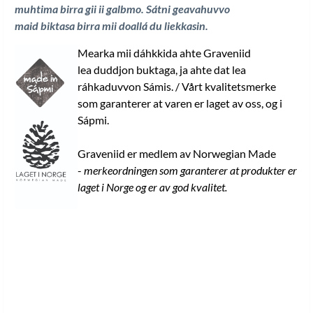
muhtima birra gii ii galbmo. Sátni geavahuvvo
maid biktasa birra mii doallá du liekkasin
.
Mearka mii dáhkkida ahte Graveniid
lea duddjon buktaga, ja ahte dat lea
ráhkaduvvon Sámis. / Vårt kvalitetsmerke
som garanterer at varen er laget av oss, og i
Sápmi.
Graveniid er medlem av Norwegian Made
-
merkeordningen som garanterer at produkter er
laget i Norge og er av god kvalitet.