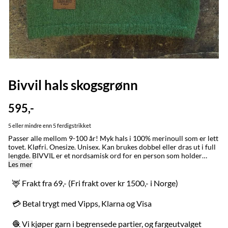
Bivvil hals skogsgrønn
595,-
5 eller mindre enn 5 ferdigstrikket
Passer alle mellom 9-100 år! Myk hals i 100% merinoull som er lett
tovet. Kløfri. Onesize. Unisex. Kan brukes dobbel eller dras ut i full
lengde. BIVVIL er et nordsamisk ord for en person som holder
varmen godt. Ordet brukes også om klær som får en til å holde seg
Les mer
varm. Denne halsen laget vi opprinnelig til reingjeteren som er ute i
all slags vær i de åtte årstidene. Den ble kjapt også en slager i byene,
🦌 Frakt fra 69,- (Fri frakt over kr 1500,- i Norge)
der de begrenser seg til fire årstider. BYTTING: Fraktfri bytting
innad i Norge uansett kjøpstidspunkt. MADE IN / LAGET I:
💳 Betal trygt med Vipps, Klarna og Visa
Karasjok og Alta med stor omtenksomhet for naturen, folk og dyr.
VASK: Ull er et naturmateriale og renser seg selv, håndvask ved
🧶 Vi kjøper garn i begrensede partier, og fargeutvalget
behov. Kan vaskes i maskinen på ullprogram, sett temperaturen ned