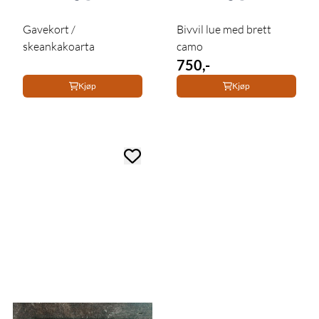
Gavekort /
Bivvil lue med brett
skeankakoarta
camo
750,-
Kjøp
Kjøp