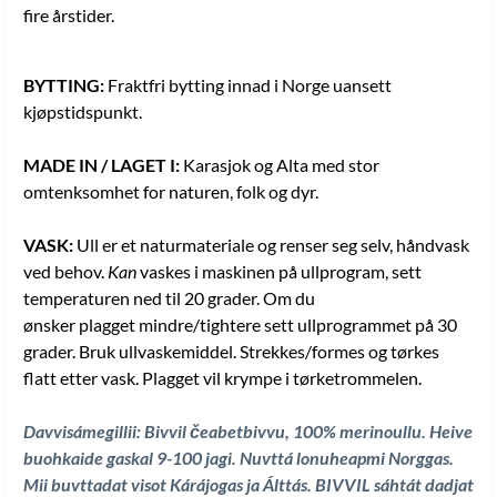
fire årstider.
BYTTING:
Fraktfri bytting innad i Norge uansett
kjøpstidspunkt.
MADE IN / LAGET I:
Karasjok og Alta med stor
omtenksomhet for naturen, folk og dyr.
VASK:
Ull er et naturmateriale og renser seg selv, håndvask
ved behov.
Kan
vaskes i maskinen på ullprogram, sett
temperaturen ned til 20 grader. Om du
ønsker plagget mindre/tightere sett ullprogrammet på 30
grader. Bruk ullvaskemiddel. Strekkes/formes og tørkes
flatt etter vask. Plagget vil krympe i tørketrommelen.
Davvisámegillii: Bivvil čeabetbivvu, 100% merinoullu. Heive
buohkaide gaskal 9-100 jagi
. Nuvttá lonuheapmi Norggas.
Mii buvttadat visot Kárájogas ja Álttás.
BIVVIL sáhtát dadjat