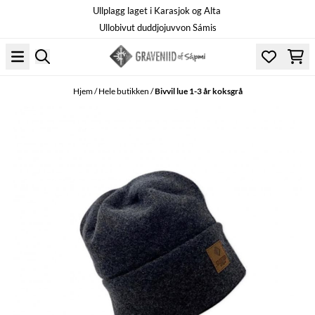
Ullplagg laget i Karasjok og Alta
Hopp til innhold
Ullobivut duddjojuvvon Sámis
Hjem
/
Hele butikken
/
Bivvil lue 1-3 år koksgrå