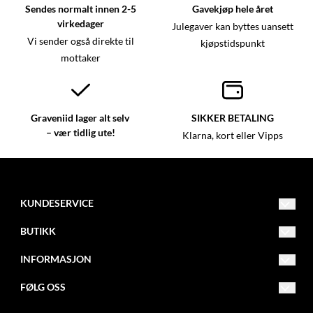
Sendes normalt innen 2-5
Gavekjøp hele året
virkedager
Julegaver kan byttes uansett
Vi sender også direkte til
kjøpstidspunkt
mottaker
Graveniid lager alt selv
SIKKER BETALING
– vær tidlig ute!
Klarna, kort eller Vipps
KUNDESERVICE
kundeservice@graveniid.no
BUTIKK
+47 45015335
Vilkår
INFORMASJON
Buktaveien 16, 9515 Alta
Kontakt oss
Om oss
FØLG OSS
Jorbajeakkáš 24, 9731 Karasjok
Opprett konto