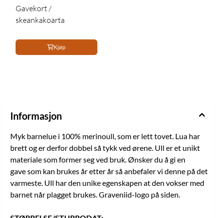
Gavekort /
skeankakoarta
Kjøp
Informasjon
Myk barnelue i 100% merinoull, som er lett tovet. Lua har
brett og er derfor dobbel så tykk ved ørene. Ull er et unikt
materiale som former seg ved bruk. Ønsker du å gi en
gave som kan brukes år etter år så anbefaler vi denne på det
varmeste. Ull har den unike egenskapen at den vokser med
barnet når plagget brukes. Graveniid-logo på siden.
STØRRELSE/STURRODAT: