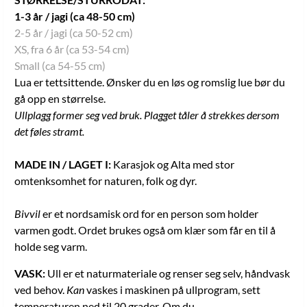
1-3 år / jagi (ca 48-50 cm)
2-5 år / jagi (ca 50-52 cm)
XS, fra 6 år (ca 53-54 cm)
Small (ca 54-55 cm)
Lua er tettsittende. Ønsker du en løs og romslig lue bør du
gå opp en størrelse.
Ullplagg former seg ved bruk. Plagget tåler å strekkes dersom
det føles stramt.
MADE IN / LAGET I:
Karasjok og Alta med stor
omtenksomhet for naturen, folk og dyr.
Bivvil
er et nordsamisk ord for en person som holder
varmen godt. Ordet brukes også om klær som får en til å
holde seg varm.
VASK:
Ull er et naturmateriale og renser seg selv, håndvask
ved behov.
Kan
vaskes i maskinen på ullprogram, sett
temperaturen ned til 20 grader. Om du