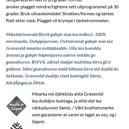
ønsker plagget mindre/tightere sett ullprogrammet på 30
grader. Bruk ullvaskemiddel. Strekkes/formes og tørkes
flatt etter vask. Plagget vil krympe i tørketrommelen.
Mánáid/nuoraid Bivvil gahpir mas lea máhcci. 100%
merinoullu. Duhppejuvvon. Ovttaivnnat gahpir mas lea
Graveniid mearka ovddabealde. Ullu lea luonddu
ávnnas ja gahpir hápmejuvvo oaivve mielde go
geavahuvvo. BIVVIL sáhtat dadjat muhtima birra gii ii
galbmo. Sátni geavahuvvo maid biktasa birra mii doallá du
liekkasin. Graveniid duddjo visot buktagiid Sámis,
Kárášjogas ja Álttás
.
Mearka mii dáhkkida ahte Graveniid
lea duddjon buktaga, ja ahte dat lea
ráhkaduvvon Sámis. / Vårt kvalitetsmerke
som garanterer at varen er laget av oss, og i
Sápmi.