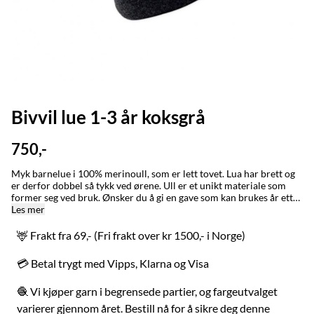
Bivvil lue 1-3 år koksgrå
750,-
Myk barnelue i 100% merinoull, som er lett tovet. Lua har brett og
er derfor dobbel så tykk ved ørene. Ull er et unikt materiale som
former seg ved bruk. Ønsker du å gi en gave som kan brukes år etter
år så anbefaler vi denne på det varmeste. Ull har den
Les mer
unike egenskapen at den vokser med barnet når plagget brukes.
Graveniid-logo på siden. STØRRELSE/STURRODAT: 1-3 år / jagi (ca
🦌 Frakt fra 69,- (Fri frakt over kr 1500,- i Norge)
48-50 cm) 2-5 år / jagi (ca 50-52 cm) XS, fra 6 år (ca 53-54 cm)
Small (ca 54-55 cm) Lua er tettsittende. Ønsker du en løs og romslig
💳 Betal trygt med Vipps, Klarna og Visa
lue bør du gå opp en størrelse. Ullplagg former seg ved bruk.
Plagget tåler å strekkes dersom det føles stramt. MADE IN / LAGET
🧶 Vi kjøper garn i begrensede partier, og fargeutvalget
I: Karasjok og Alta med stor omtenksomhet for naturen, folk og
dyr. Bivvil er et nordsamisk ord for en person som holder varmen
varierer gjennom året. Bestill nå for å sikre deg denne