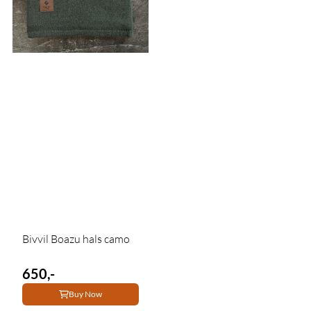
Bivvil Boazu hals camo
650,-
Buy Now