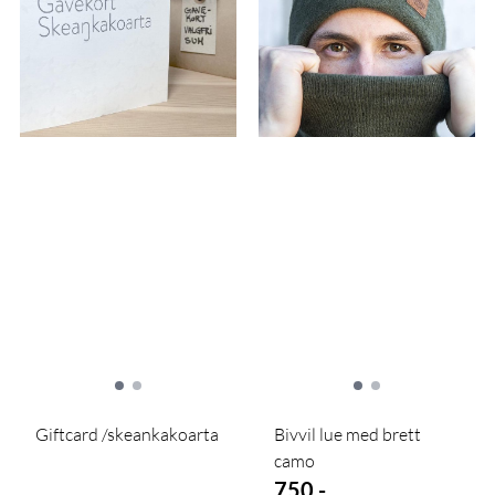
Giftcard /skeankakoarta
Bivvil lue med brett
camo
750,-