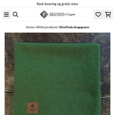
Rask levering og gratis retur
Skip to content
Home
/
All the products
/
Bivvil hals skogsgrønn