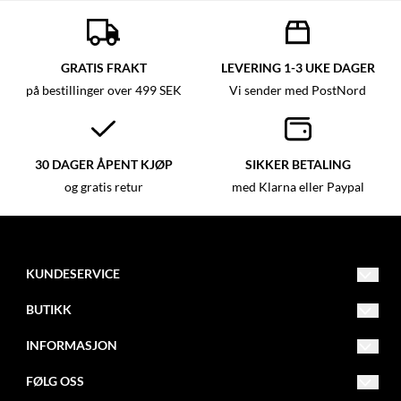
GRATIS FRAKT
LEVERING 1-3 UKE DAGER
på bestillinger over 499 SEK
Vi sender med PostNord
30 DAGER ÅPENT KJØP
SIKKER BETALING
og gratis retur
med Klarna eller Paypal
KUNDESERVICE
info@butikk.com
BUTIKK
012 - 345 67 89
Vilkår
INFORMASJON
Adresse 123
Kontakt oss
Om oss
123 45
FØLG OSS
Ved