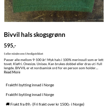
Bivvil hals skogsgrønn
595,-
5 eller mindre enn 5 ferdigstrikket
Passer alle mellom 9-100 år! Myk hals i 100% merinoull som er lett
tovet. Kløfri. Onesize. Unisex. Kan brukes dobbel eller dras ut i full
lengde. BIVVIL er et nordsamisk ord for en person som holder
varmen godt. Ordet brukes også om klær som får en til å holde seg
Read More
varm. Denne halsen laget vi opprinnelig til reingjeteren som er ute i
all slags vær i de åtte årstidene. Den ble kjapt også en slager i byene,
der de begrenser seg til fire årstider. BYTTING: Fraktfri bytting
Fraktfri bytting innad i Norge
innad i Norge uansett kjøpstidspunkt. MADE IN / LAGET I:
Karasjok og Alta med stor omtenksomhet for naturen, folk og dyr.
Fraktfri bytting innad i Norge
VASK: Ull er et naturmateriale og renser seg selv, håndvask ved
behov. Kan vaskes i maskinen på ullprogram, sett temperaturen ned
🚚 Frakt fra 89,- (Fri frakt over kr 1500,- i Norge)
til 20 grader. Om du ønsker plagget mindre/tightere sett