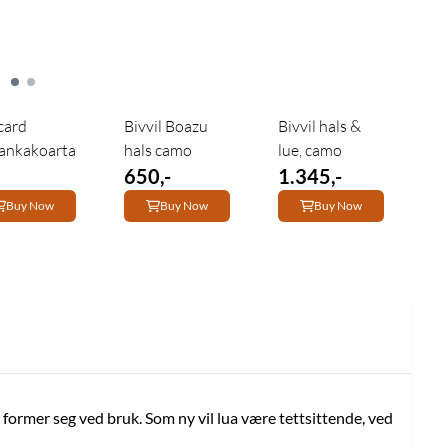
card
Bivvil Boazu
Bivvil hals &
eankakoarta
hals camo
lue, camo
650,-
1.345,-
Buy Now
Buy Now
Buy Now
m former seg ved bruk. Som ny vil lua være tettsittende, ved