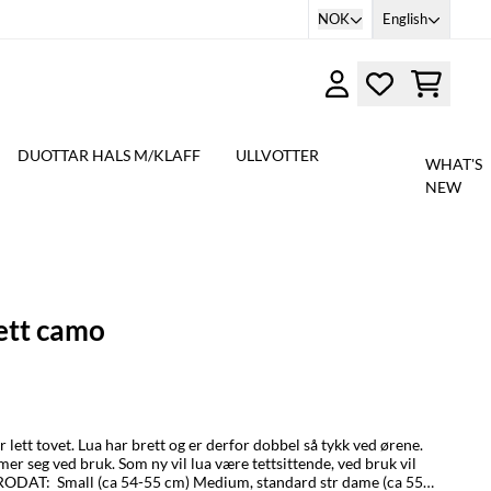
NOK
English
DUOTTAR HALS M/KLAFF
ULLVOTTER
WHAT'S
NEW
rett camo
lett tovet. Lua har brett og er derfor dobbel så tykk ved ørene.
mer seg ved bruk. Som ny vil lua være tettsittende, ved bruk vil