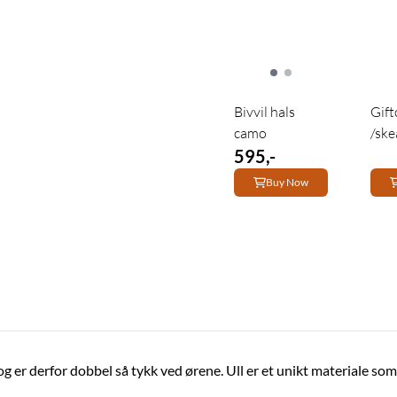
Bivvil hals
Gift
camo
/sk
595,-
Buy Now
og er derfor dobbel så tykk ved ørene. Ull er et unikt materiale so