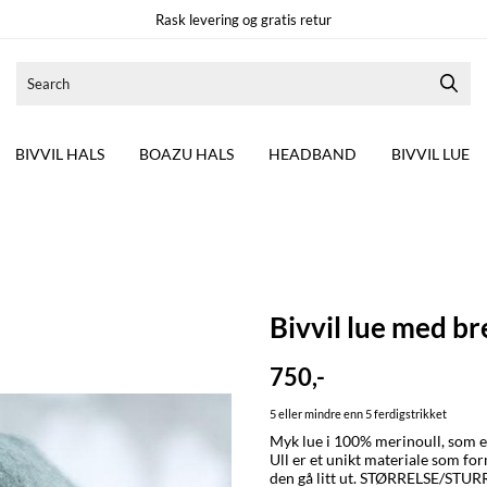
Rask levering og gratis retur
BIVVIL HALS
BOAZU HALS
HEADBAND
BIVVIL LUE
Bivvil lue med b
750,-
5 eller mindre enn 5 ferdigstrikket
Myk lue i 100% merinoull, som er 
Ull er et unikt materiale som for
den gå litt ut. STØRRELSE/STURRODAT: Small (ca 54-55 cm) Medium, standard str dame (ca 55-