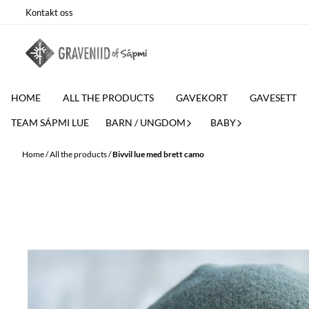
Skip to content
Kontakt oss
HOME
ALL THE PRODUCTS
GAVEKORT
GAVESETT
TEAM SÁPMI LUE
BARN / UNGDOM
BABY
Home
/
All the products
/
Bivvil lue med brett camo