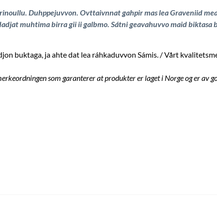
inoullu. Duhppejuvvon. Ovttaivnnat gahpir mas lea Graveniid mear
jat muhtima birra gii ii galbmo. Sátni geavahuvvo maid biktasa bir
on buktaga, ja ahte dat lea ráhkaduvvon Sámis. / Vårt kvalitetsmer
erkeordningen som garanterer at produkter er laget i Norge og er av go