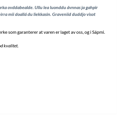
ka ovddabealde. Ullu lea luonddu ávnnas ja gahpir
ra mii doallá du liekkasin. Graveniid duddjo visot
ke som garanterer at varen er laget av oss, og i Sápmi.
d kvalitet.