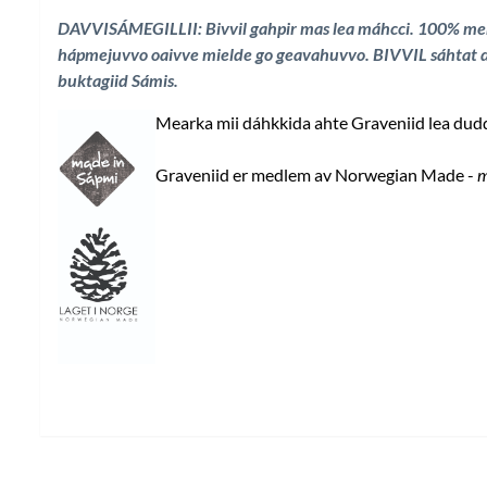
DAVVISÁMEGILLII: Bivvil gahpir mas lea máhcci. 100% mer
hápmejuvvo oaivve mielde go geavahuvvo. BIVVIL sáhtat dad
buktagiid Sámis
.
Mearka mii dáhkkida ahte Graveniid lea duddj
Graveniid er medlem av Norwegian Made -
m