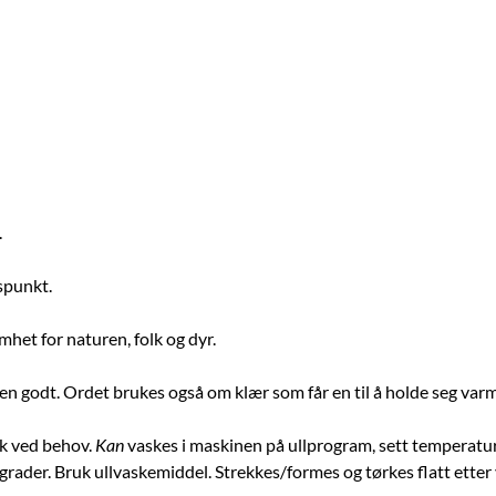
e.
spunkt.
het for naturen, folk og dyr.
n godt. Ordet brukes også om klær som får en til å holde seg var
sk ved behov.
Kan
vaskes i maskinen på ullprogram, sett temperatur
rader. Bruk ullvaskemiddel. Strekkes/formes og tørkes flatt etter