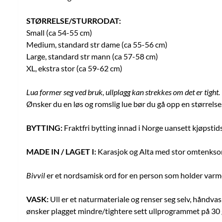
STØRRELSE/STURRODAT:
Small (ca 54-55 cm)
Medium, standard str dame (ca 55-56 cm)
Large, standard str mann (ca 57-58 cm)
XL, ekstra stor (ca 59-62 cm)
Lua former seg ved bruk, ullplagg kan strekkes om det er tight.
Ønsker du en løs og romslig lue bør du gå opp en størrels
BYTTING:
Fraktfri bytting innad i Norge uansett kjøpstid
MADE IN / LAGET I:
Karasjok og Alta med stor omtenksom
Bivvil
er et nordsamisk ord for en person som holder varme
VASK:
Ull er et naturmateriale og renser seg selv, håndva
ønsker plagget mindre/tightere sett ullprogrammet på 30 g