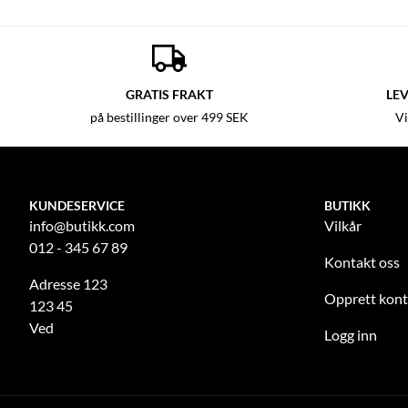
GRATIS FRAKT
LEV
på bestillinger over 499 SEK
Vi
KUNDESERVICE
BUTIKK
info@butikk.com
Vilkår
012 - 345 67 89
Kontakt oss
Adresse 123
Opprett kon
123 45
Ved
Logg inn