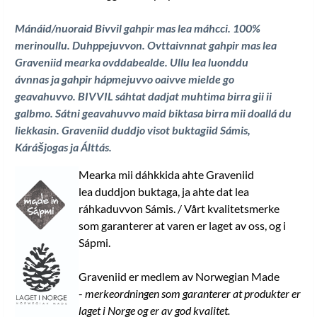
Mánáid/nuoraid Bivvil gahpir mas lea máhcci. 100%
merinoullu. Duhppejuvvon. Ovttaivnnat gahpir mas lea
Graveniid mearka ovddabealde. Ullu lea luonddu
ávnnas ja gahpir hápmejuvvo oaivve mielde go
geavahuvvo. BIVVIL sáhtat dadjat muhtima birra gii ii
galbmo. Sátni geavahuvvo maid biktasa birra mii doallá du
liekkasin. Graveniid duddjo visot buktagiid Sámis,
Kárášjogas ja Álttás
.
Mearka mii dáhkkida ahte Graveniid
lea duddjon buktaga, ja ahte dat lea
ráhkaduvvon Sámis. / Vårt kvalitetsmerke
som garanterer at varen er laget av oss, og i
Sápmi.
Graveniid er medlem av Norwegian Made
-
merkeordningen som garanterer at produkter er
laget i Norge og er av god kvalitet.