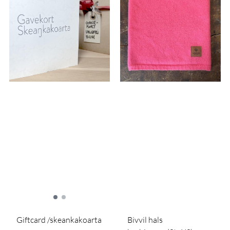
Giftcard /skeankakoarta
Bivvil hals