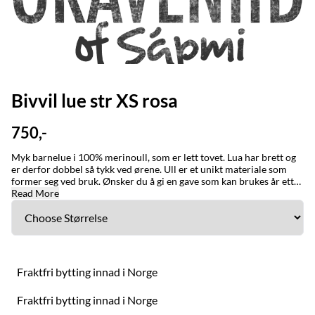
Bivvil lue str XS rosa
750,-
Myk barnelue i 100% merinoull, som er lett tovet. Lua har brett og
er derfor dobbel så tykk ved ørene. Ull er et unikt materiale som
former seg ved bruk. Ønsker du å gi en gave som kan brukes år etter
år så anbefaler vi denne på det varmeste. Ull har den
Read More
unike egenskapen at den vokser med barnet når plagget brukes.
Graveniid-logo på siden. STØRRELSE/STURRODAT: 1-3 år / jagi (ca
48-50 cm) 2-5 år / jagi (ca 50-52 cm) XS, fra 6 år (ca 53-54 cm)
Small (ca 54-55 cm) Lua er tettsittende. Ønsker du en løs og romslig
lue bør du gå opp en størrelse. Ullplagg former seg ved bruk.
Plagget tåler å strekkes dersom det føles stramt. Bivvil er et
Fraktfri bytting innad i Norge
nordsamisk ord for en person som holder varmen godt. Ordet
brukes også om klær som får en til å holde seg varm. VASK: Ull er
Fraktfri bytting innad i Norge
et naturmateriale og renser seg selv, håndvask ved behov. Kan
vaskes i maskinen på ullprogram, sett temperaturen ned til