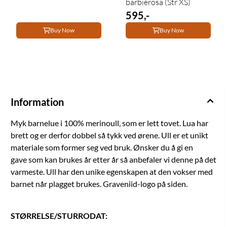
barbierosa (Str XS)
595,-
Buy Now
Buy Now
Information
Myk barnelue i 100% merinoull, som er lett tovet. Lua har
brett og er derfor dobbel så tykk ved ørene. Ull er et unikt
materiale som former seg ved bruk. Ønsker du å gi en
gave som kan brukes år etter år så anbefaler vi denne på det
varmeste. Ull har den unike egenskapen at den vokser med
barnet når plagget brukes. Graveniid-logo på siden.
STØRRELSE/STURRODAT: