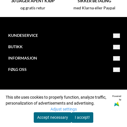
30 DAGER ÅPENT KJØP
SIKKER BETALING
og gratis retur
med Klarna eller Paypal
KUNDESERVICE
info@butikk.com
BUTIKK
012 - 345 67 89
Vilkår
INFORMASJON
Adresse 123
Kontakt oss
Om oss
123 45
FØLG OSS
Ved
Opprett konto
Blogg
Facebook
Logg inn
Nyhetsbrev
Instagram
Powered
This site uses cookies to properly function, analyze traffic,
Om informasjonskapsler
Pinterest
© Opphavsrettsselskap, org.nummer xxxxxx-xxxx
by
personalization of advertisements and advertising.
Adjust settings
Nyhetsbrev
Accept necessary
I accept!