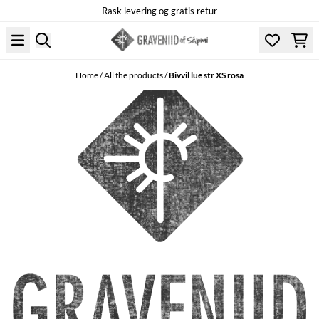
Rask levering og gratis retur
Skip to content
Home
/
All the products
/
Bivvil lue str XS rosa