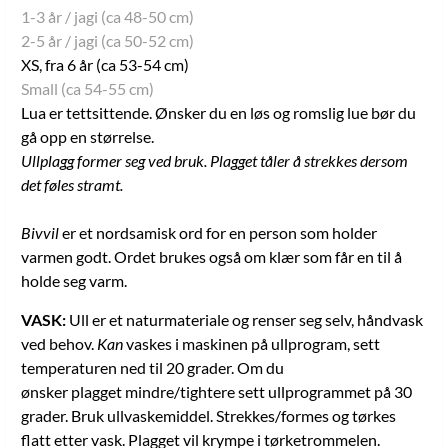
1-3 år / jagi (ca 48-50 cm)
2-5 år / jagi (ca 50-52 cm)
XS, fra 6 år (ca 53-54 cm)
Small (ca 54-55 cm)
Lua er tettsittende. Ønsker du en løs og romslig lue bør du
gå opp en størrelse.
Ullplagg former seg ved bruk. Plagget tåler å strekkes dersom
det føles stramt.
Bivvil
er et nordsamisk ord for en person som holder
varmen godt. Ordet brukes også om klær som får en til å
holde seg varm.
VASK:
Ull er et naturmateriale og renser seg selv, håndvask
ved behov.
Kan
vaskes i maskinen på ullprogram, sett
temperaturen ned til 20 grader. Om du
ønsker plagget mindre/tightere sett ullprogrammet på 30
grader. Bruk ullvaskemiddel. Strekkes/formes og tørkes
flatt etter vask. Plagget vil krympe i tørketrommelen.